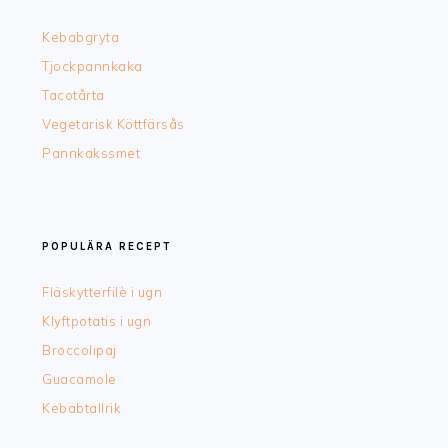
Kebabgryta
Tjockpannkaka
Tacotårta
Vegetarisk Köttfärsås
Pannkakssmet
POPULÄRA RECEPT
Fläskytterfilè i ugn
Klyftpotatis i ugn
Broccolipaj
Guacamole
Kebabtallrik