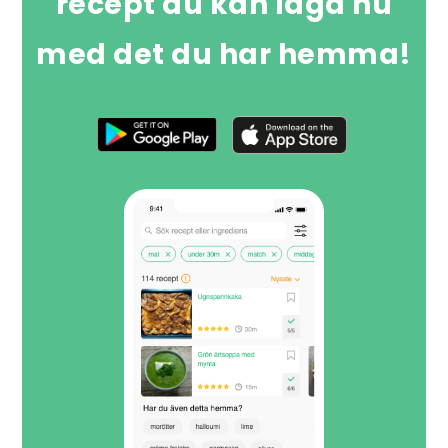
recept du kan laga nu
med det du har hemma!