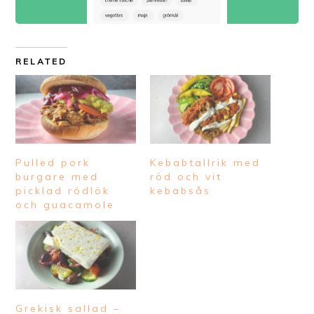
RELATED
Pulled pork
Kebabtallrik med
burgare med
röd och vit
picklad rödlök
kebabsås
och guacamole
Grekisk sallad –