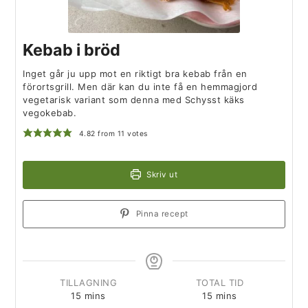
Kebab i bröd
Inget går ju upp mot en riktigt bra kebab från en
förortsgrill. Men där kan du inte få en hemmagjord
vegetarisk variant som denna med Schysst käks
vegokebab.
4.82
from
11
votes
Skriv ut
Pinna recept
TILLAGNING
TOTAL TID
15
mins
15
mins