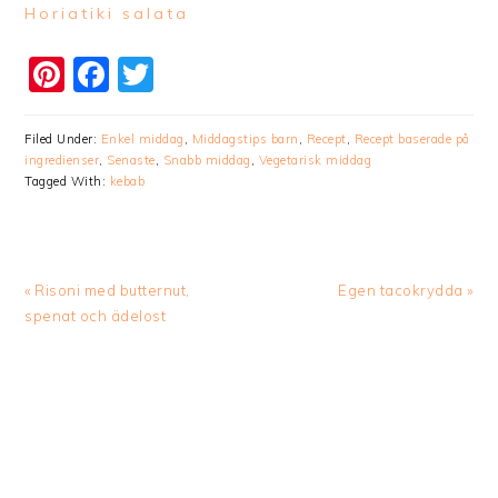
Horiatiki salata
Pinterest
Facebook
Twitter
Filed Under:
Enkel middag
,
Middagstips barn
,
Recept
,
Recept baserade på
ingredienser
,
Senaste
,
Snabb middag
,
Vegetarisk middag
Tagged With:
kebab
Previous
Next
« Risoni med butternut,
Egen tacokrydda »
Post:
Post:
spenat och ädelost