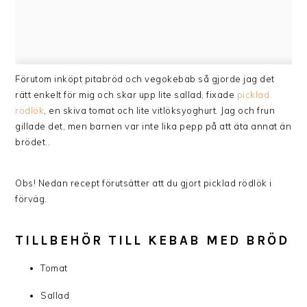
Förutom inköpt pitabröd och vegokebab så gjorde jag det
rätt enkelt för mig och skar upp lite sallad, fixade
picklad
rödlök
, en skiva tomat och lite vitlöksyoghurt. Jag och frun
gillade det, men barnen var inte lika pepp på att äta annat än
brödet..
Obs! Nedan recept förutsätter att du gjort picklad rödlök i
förväg.
TILLBEHÖR TILL KEBAB MED BRÖD
Tomat
Sallad