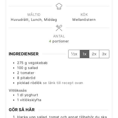
MÅLTID
KÖK
Huvudrätt, Lunch, Middag
Mellanöstern
ANTAL
4
portioner
INGREDIENSER
½x
1x
2x
3x
275
g
vegokebab
100
g
sallad
2
tomater
8
pitabröd
picklad rödlök
se länk till recept ovan
Vitlökssås
1
dl
yoghurt
1
vitlöksklyfta
GÖR SÅ HÄR
Hacka upp sallad, tomat och annat tillbehör du ska