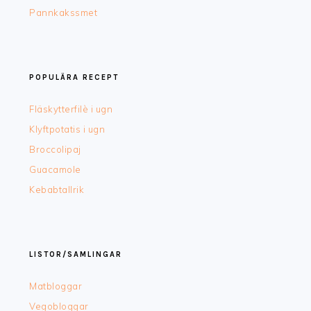
Pannkakssmet
POPULÄRA RECEPT
Fläskytterfilè i ugn
Klyftpotatis i ugn
Broccolipaj
Guacamole
Kebabtallrik
LISTOR/SAMLINGAR
Matbloggar
Vegobloggar