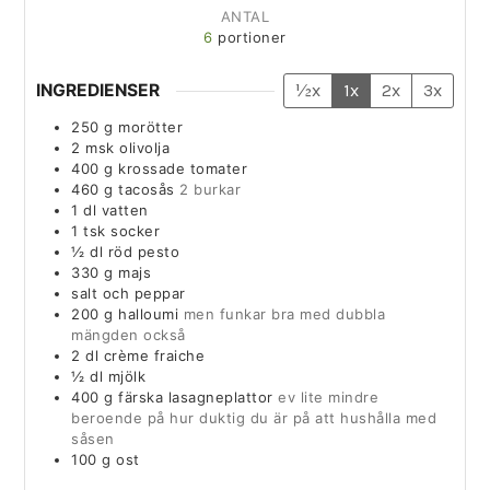
ANTAL
6
portioner
INGREDIENSER
½x
1x
2x
3x
250
g
morötter
2
msk
olivolja
400
g
krossade tomater
460
g
tacosås
2 burkar
1
dl
vatten
1
tsk
socker
½
dl
röd pesto
330
g
majs
salt och peppar
200
g
halloumi
men funkar bra med dubbla
mängden också
2
dl
crème fraiche
½
dl
mjölk
400
g
färska lasagneplattor
ev lite mindre
beroende på hur duktig du är på att hushålla med
såsen
100
g
ost