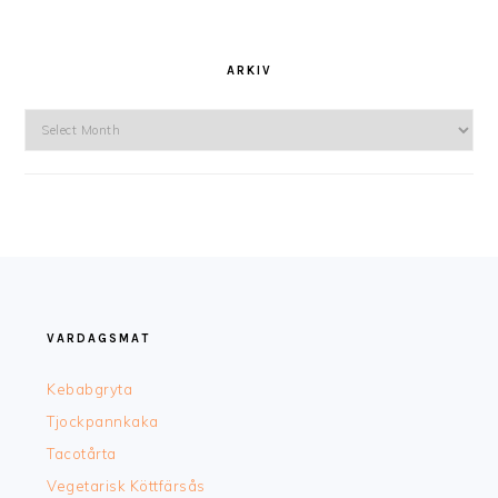
ARKIV
Arkiv
FOOTER
VARDAGSMAT
Kebabgryta
Tjockpannkaka
Tacotårta
Vegetarisk Köttfärsås