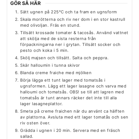
GÖR SÅ HÄR
Sätt ugnen på 225°C och ta fram en ugnsform
Skala morötterna och riv ner dom i en stor kastrull
med olivoljan. Fräs en stund.
Tillsätt krossade tomater & tacosås. Använd vattnet
att skölja med de sista resterna från
förpackningarna ner i grytan. Tillsätt socker och
pesto och koka i 5 min.
Skölj majsen och tillsätt. Salta och peppra.
Skär halloumin i tunna skivor
Blanda creme fraiche med mjölken
Börja lägga ett tunt lager med tomatsås i
ugnsformen. Lägg ett lager lasagne och varva med
halloumi och tomatsås. OBS! se till att lagren med
tomatsås är tunt annars räcker det inte till alla
lager lasagneplattor.
Smeta på creme fraichen när du använt ca hälften
av plattorna. Avsluta med ett lager tomatås och sen
riv osten över.
Grädda i ugnen i 20 min. Servera med en fräsch
sallad.