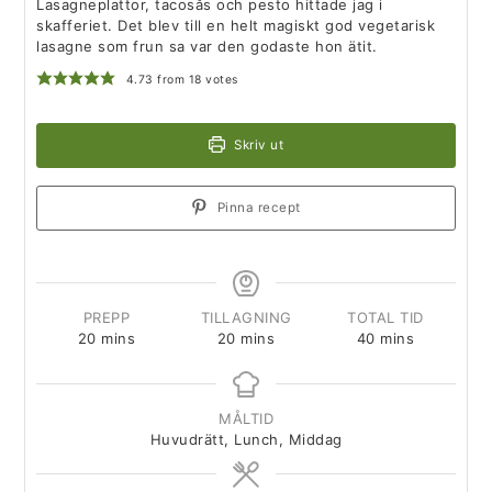
Lasagneplattor, tacosås och pesto hittade jag i
skafferiet. Det blev till en helt magiskt god vegetarisk
lasagne som frun sa var den godaste hon ätit.
4.73
from
18
votes
Skriv ut
Pinna recept
PREPP
TILLAGNING
TOTAL TID
20
mins
20
mins
40
mins
MÅLTID
Huvudrätt, Lunch, Middag