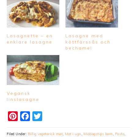
Lasagnette – en
Lasagne med
enklare lasagne
köttfärssås och
bechamel
Vegansk
linslasagne
Pinterest
Facebook
Twitter
Filed Under:
Billig vegetarisk mat
,
Mat i ugn
,
Middagstips barn
,
Pasta
,