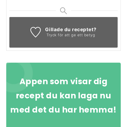
Gillade du receptet?
Tryck för att ge ett betyg
Appen som visar dig
recept du kan laga nu
med det du har hemma!