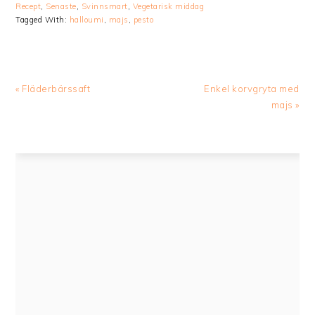
Recept
,
Senaste
,
Svinnsmart
,
Vegetarisk middag
Tagged With:
halloumi
,
majs
,
pesto
Previous
Next
« Fläderbärssaft
Enkel korvgryta med
Post:
Post:
majs »