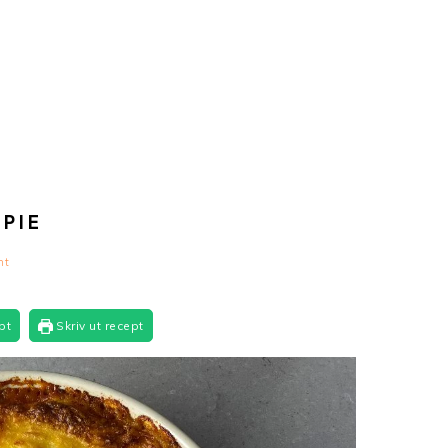
PIE
nt
pt
Skriv ut recept