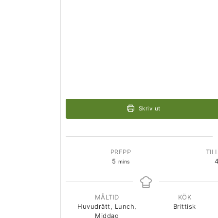
Skriv ut
PREPP
TIL
5
mins
MÅLTID
KÖK
Huvudrätt, Lunch,
Brittisk
Middag