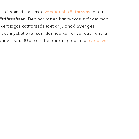
 pie) som vi gjort med
vegetarisk köttfärssås
, enda
ll köttfärssåsen. Den här rätten kan tyckas svår om man
säkert lagar köttfärssås (det är ju ändå Sveriges
ganska mycket över som därmed kan användas i andra
är vi listat 30 olika rätter du kan göra med
överbliven