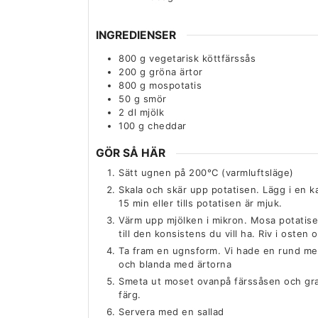
INGREDIENSER
800
g
vegetarisk köttfärssås
200
g
gröna ärtor
800
g
mospotatis
50
g
smör
2
dl
mjölk
100
g
cheddar
GÖR SÅ HÄR
Sätt ugnen på 200°C (varmluftsläge)
Skala och skär upp potatisen. Lägg i en k
15 min eller tills potatisen är mjuk.
Värm upp mjölken i mikron. Mosa potatise
till den konsistens du vill ha. Riv i osten 
Ta fram en ugnsform. Vi hade en rund me
och blanda med ärtorna
Smeta ut moset ovanpå färssåsen och grati
färg.
Servera med en sallad