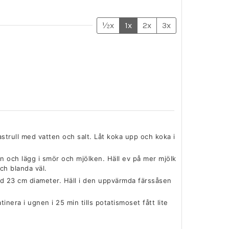
½x
1x
2x
3x
astrull med vatten och salt. Låt koka upp och koka i
n och lägg i smör och mjölken. Häll ev på mer mjölk
och blanda väl.
d 23 cm diameter. Häll i den uppvärmda färssåsen
nera i ugnen i 25 min tills potatismoset fått lite