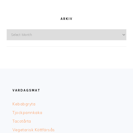
ARKIV
Arkiv
FOOTER
VARDAGSMAT
Kebabgryta
Tjockpannkaka
Tacotårta
Vegetarisk Köttfärsås