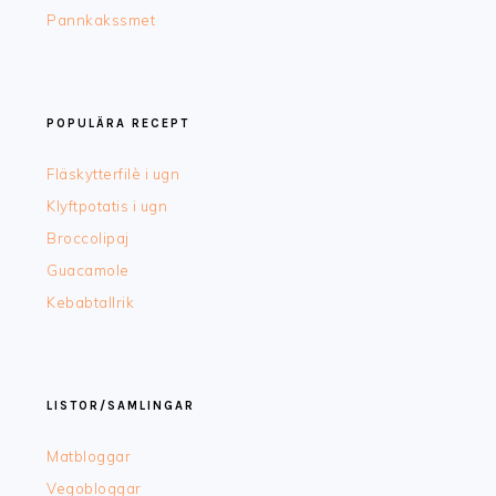
Pannkakssmet
POPULÄRA RECEPT
Fläskytterfilè i ugn
Klyftpotatis i ugn
Broccolipaj
Guacamole
Kebabtallrik
LISTOR/SAMLINGAR
Matbloggar
Vegobloggar