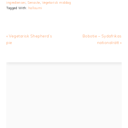
ingredienser
,
Senaste
,
Vegetarisk middag
Tagged With:
halloumi
Previous
Next
« Vegetarisk Shepherd’s
Bobotie – Sydafrikas
Post:
Post:
pie
nationalrätt »