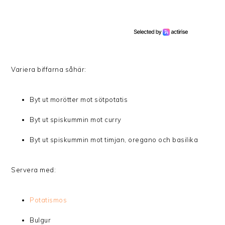
Variera biffarna såhär:
Byt ut morötter mot sötpotatis
Byt ut spiskummin mot curry
Byt ut spiskummin mot timjan, oregano och basilika
Servera med:
Potatismos
Bulgur