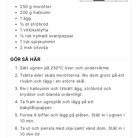
250
g
morötter
200
g
halloumi
1
ägg
½
dl
ströbröd
1
vitlöksklyfta
½
tsk
nymald svartpeppar
1
tsk
spiskummin
2
msk
olivolja
GÖR SÅ HÄR
Sätt ugnen på 250°C över och undervärme.
Tvätta eller skala morötterna. Riv dom grovt på ett
rivjärn och lägg i en större skål.
Riv i halloumin och tillsätt ägg, ströbröd och
kryddor och blanda ordentligt.
Ta fram en ugnsplåt och lägg på ett
bakplåtspapper.
Forma 9 biffar och lägg på plåten. Ställ in i ugnen i
10 min.
Ta ut och pensla med olja samt vänd dom. Ställ in i
10 min till