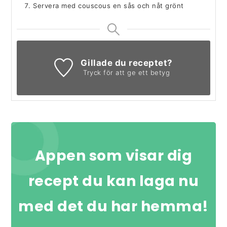
Servera med couscous en sås och nåt grönt
Gillade du receptet?
Tryck för att ge ett betyg
Appen som visar dig
recept du kan laga nu
med det du har hemma!