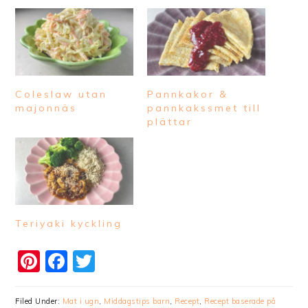
Coleslaw utan
Pannkakor &
majonnäs
pannkakssmet till
plättar
Teriyaki kyckling
Pinterest
Facebook
Twitter
Filed Under:
Mat i ugn
,
Middagstips barn
,
Recept
,
Recept baserade på