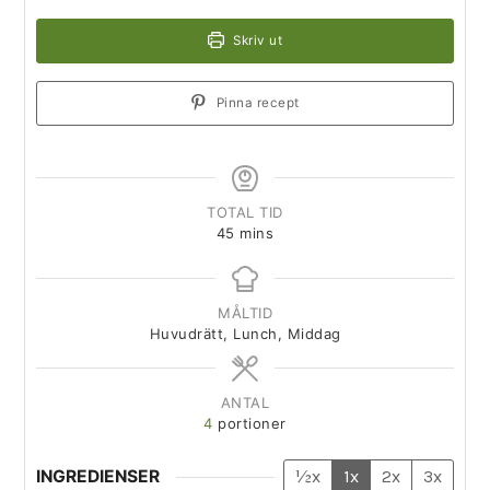
Skriv ut
Pinna recept
TOTAL TID
45
mins
MÅLTID
Huvudrätt, Lunch, Middag
ANTAL
4
portioner
INGREDIENSER
½x
1x
2x
3x