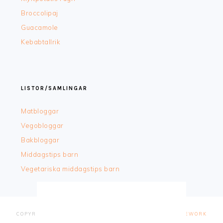
Broccolipaj
Guacamole
Kebabtallrik
LISTOR/SAMLINGAR
Matbloggar
Vegobloggar
Bakbloggar
Middagstips barn
Vegetariska middagstips barn
COPYRIGHT © 2026 ·
FOODIE PRO
&
THE GENESIS FRAMEWORK