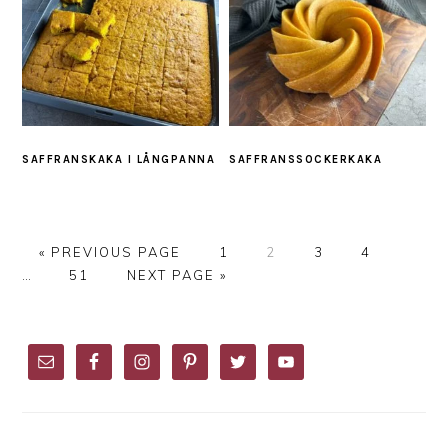
SAFFRANSKAKA I LÅNGPANNA
SAFFRANSSOCKERKAKA
GO
PAGE
PAGE
PAGE
PAGE
Interi
«
PREVIOUS PAGE
1
2
3
4
TO
PAGE
GO
pages
…
51
NEXT PAGE »
TO
omitte
PRIMARY
SIDEBAR