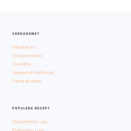
FOOTER
VARDAGSMAT
Kebabgryta
Tjockpannkaka
Tacotårta
Vegetarisk Köttfärsås
Pannkakssmet
POPULÄRA RECEPT
Fläskytterfilè i ugn
Klyftpotatis i ugn