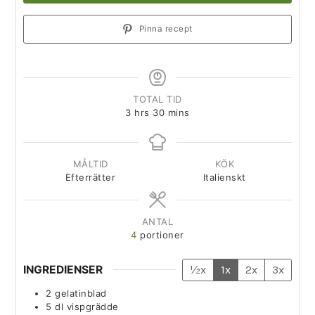
Pinna recept
TOTAL TID
3
hrs
30
mins
MÅLTID
KÖK
Efterrätter
Italienskt
ANTAL
4
portioner
INGREDIENSER
½x
1x
2x
3x
2
gelatinblad
5
dl
vispgrädde