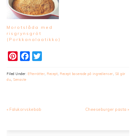
Morotslåda med
risgrynsgröt
(Porkkanalaatikko)
Pinterest
Facebook
Twitter
Filed Under:
Efterrätter
,
Recept
,
Recept baserade på ingredienser
,
Så gör
du
,
Senaste
Previous
Next
« Falukorvskebab
Cheeseburger pasta »
Post:
Post: