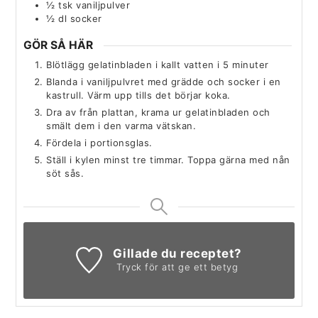
½
tsk
vaniljpulver
½
dl
socker
GÖR SÅ HÄR
Blötlägg gelatinbladen i kallt vatten i 5 minuter
Blanda i vaniljpulvret med grädde och socker i en
kastrull. Värm upp tills det börjar koka.
Dra av från plattan, krama ur gelatinbladen och
smält dem i den varma vätskan.
Fördela i portionsglas.
Ställ i kylen minst tre timmar. Toppa gärna med nån
söt sås.
Gillade du receptet?
Tryck för att ge ett betyg