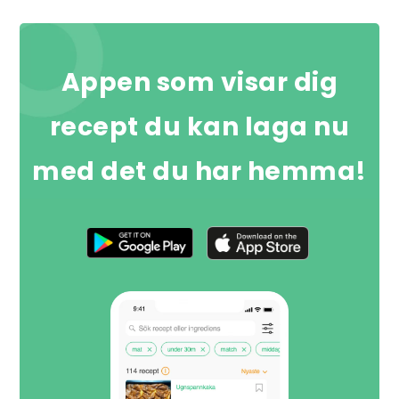
Appen som visar dig
recept du kan laga nu
med det du har hemma!