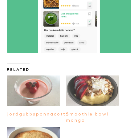
RELATED
Jordgubbspannacotta
Smoothie bowl
mango