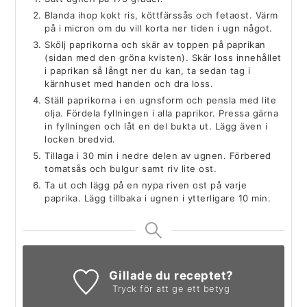
Blanda ihop kokt ris, köttfärssås och fetaost. Värm
på i micron om du vill korta ner tiden i ugn något.
Skölj paprikorna och skär av toppen på paprikan
(sidan med den gröna kvisten). Skär loss innehållet
i paprikan så långt ner du kan, ta sedan tag i
kärnhuset med handen och dra loss.
Ställ paprikorna i en ugnsform och pensla med lite
olja. Fördela fyllningen i alla paprikor. Pressa gärna
in fyllningen och låt en del bukta ut. Lägg även i
locken bredvid.
Tillaga i 30 min i nedre delen av ugnen. Förbered
tomatsås och bulgur samt riv lite ost.
Ta ut och lägg på en nypa riven ost på varje
paprika. Lägg tillbaka i ugnen i ytterligare 10 min.
Gillade du receptet?
Tryck för att ge ett betyg