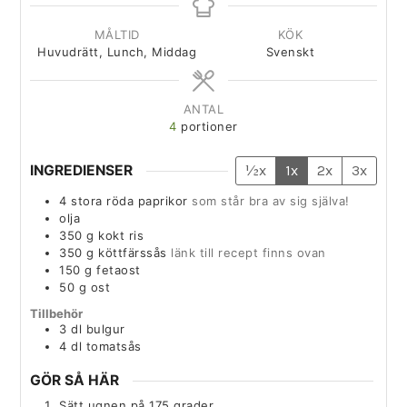
MÅLTID
KÖK
Huvudrätt, Lunch, Middag
Svenskt
ANTAL
4
portioner
INGREDIENSER
½x
1x
2x
3x
4
stora
röda paprikor
som står bra av sig själva!
olja
350
g
kokt ris
350
g
köttfärssås
länk till recept finns ovan
150
g
fetaost
50
g
ost
Tillbehör
3
dl
bulgur
4
dl
tomatsås
GÖR SÅ HÄR
Sätt ugnen på 175 grader.