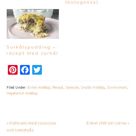
(bolognese)
Surkålspudding –
recept med surkål
Pinterest
Facebook
Twitter
Filed Under:
Enkel middag
,
Recept
,
Senaste
,
Snabb middag
,
Svinnsmart
,
Vegetarisk middag
Previous
Next
« Halloumi med couscous
Enkel chili sin carne »
Post:
Post:
och tomatsås