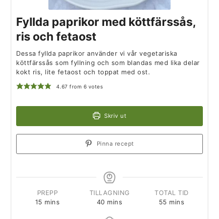
Fyllda paprikor med köttfärssås,
ris och fetaost
Dessa fyllda paprikor använder vi vår vegetariska
köttfärssås som fyllning och som blandas med lika delar
kokt ris, lite fetaost och toppat med ost.
4.67
from
6
votes
Skriv ut
Pinna recept
PREPP
TILLAGNING
TOTAL TID
15
mins
40
mins
55
mins