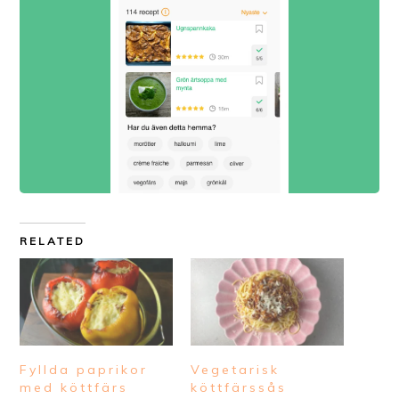
RELATED
Fyllda paprikor
Vegetarisk
med köttfärs
köttfärssås