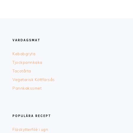
FOOTER
VARDAGSMAT
Kebabgryta
Tjockpannkaka
Tacotårta
Vegetarisk Köttfärsås
Pannkakssmet
POPULÄRA RECEPT
Fläskytterfilè i ugn