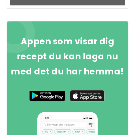
Appen som visar dig
recept du kan laga nu
med det du har hemma!