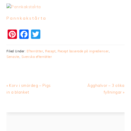
Pannkakstårta
Pinterest
Facebook
Twitter
Filed Under:
Efterrätter
,
Recept
,
Recept baserade på ingredienser
,
Senaste
,
Svenska efterrätter
Previous
Next
« Korv i smördeg – Pigs
Ägghalvor – 3 olika
Post:
Post:
in a blanket
fyllningar »