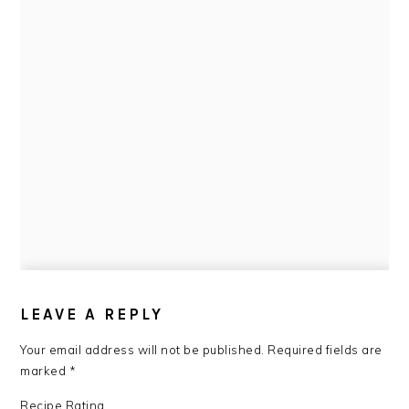
READER
INTERACTIONS
LEAVE A REPLY
Your email address will not be published.
Required fields are
marked
*
Recipe Rating