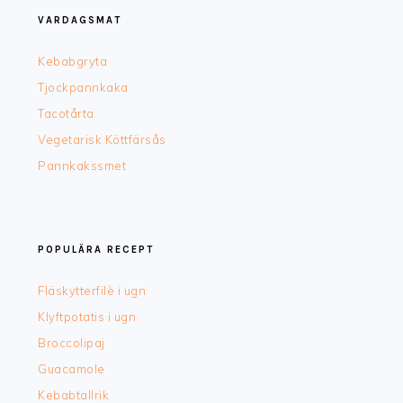
VARDAGSMAT
Kebabgryta
Tjockpannkaka
Tacotårta
Vegetarisk Köttfärsås
Pannkakssmet
POPULÄRA RECEPT
Fläskytterfilè i ugn
Klyftpotatis i ugn
Broccolipaj
Guacamole
Kebabtallrik