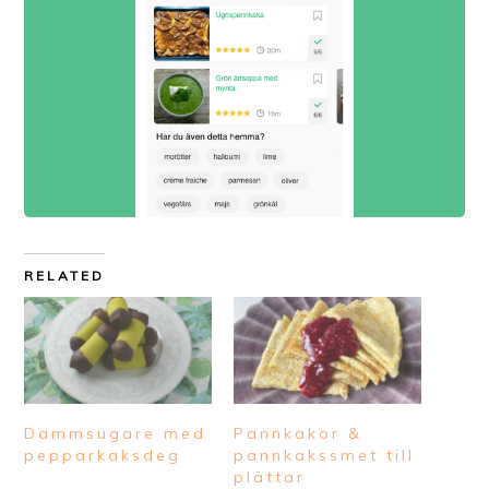
RELATED
Dammsugare med
Pannkakor &
pepparkaksdeg
pannkakssmet till
plättar