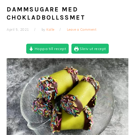
DAMMSUGARE MED
CHOKLADBOLLSSMET
April 5, 2021
by
Kalle
Leave a Comment
Hoppa till recept
Skriv ut recept