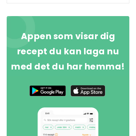
Appen som visar dig
recept du kan laga nu
med det du har hemma!