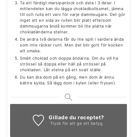
Ta ett färdigt marsipanlock och dela i 3 delar. I
mittendelen kan du lägga chokladbollssmet, jämna
till och rulla ett varv för varje dammsugare. Det gör
inget att en sida av rullen blir platt eftersom
dammsugarna ändå kommer bli lite platta när
chokladändarna stelnar.
De andra två delarna får du lite spill i vardera ända
som inte räcker runt. Men det blir gott för kocken
att smaka.
Smält choklad och doppa ändarna. Om du vill ha
strössel så doppa eller häll på strössel på
chokladen. Låt stelna på ett svalt ställe.
Du kan äta dom på en gång, men dom är ännu
bättre kylda. Så lägg dom i kylen (eller frysen).
Gillade du receptet?
Tryck för att ge ett betyg