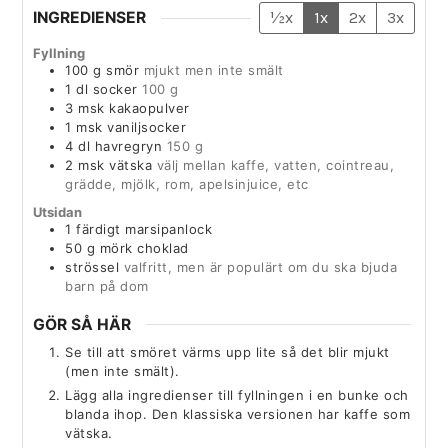
INGREDIENSER
½x
1x
2x
3x
Fyllning
100
g
smör
mjukt men inte smält
1
dl
socker
100 g
3
msk
kakaopulver
1
msk
vaniljsocker
4
dl
havregryn
150 g
2
msk
vätska
välj mellan kaffe, vatten, cointreau,
grädde, mjölk, rom, apelsinjuice, etc
Utsidan
1
färdigt marsipanlock
50
g
mörk choklad
strössel
valfritt, men är populärt om du ska bjuda
barn på dom
GÖR SÅ HÄR
Se till att smöret värms upp lite så det blir mjukt
(men inte smält).
Lägg alla ingredienser till fyllningen i en bunke och
blanda ihop. Den klassiska versionen har kaffe som
vätska.