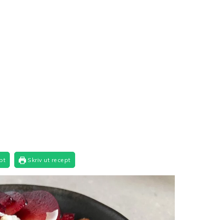
pt
Skriv ut recept