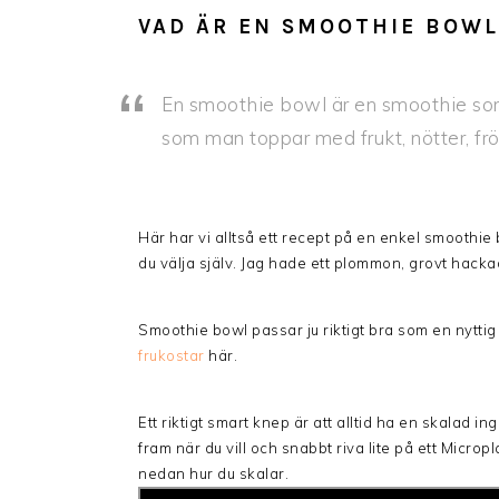
VAD ÄR EN SMOOTHIE BOWL
En smoothie bowl är en smoothie som
som man toppar med frukt, nötter, frön
Här har vi alltså ett recept på en enkel smooth
du välja själv. Jag hade ett plommon, grovt hack
Smoothie bowl passar ju riktigt bra som en nyttig
frukostar
här.
Ett riktigt smart knep är att alltid ha en skalad in
fram när du vill och snabbt riva lite på ett Microp
nedan hur du skalar.