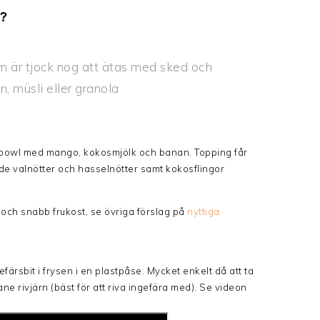
?
 är tjock nog att ätas med sked och
, müsli eller granola
ie bowl med mango, kokosmjölk och banan. Topping får
ade valnötter och hasselnötter samt kokosflingor
 och snabb frukost, se övriga förslag på
nyttiga
gefärsbit i frysen i en plastpåse. Mycket enkelt då att ta
lane rivjärn (bäst för att riva ingefära med). Se videon