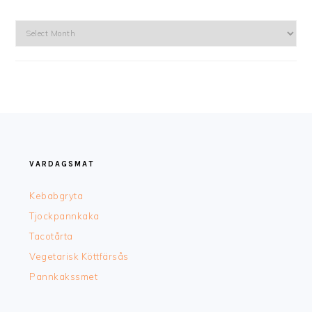
Arkiv
FOOTER
VARDAGSMAT
Kebabgryta
Tjockpannkaka
Tacotårta
Vegetarisk Köttfärsås
Pannkakssmet