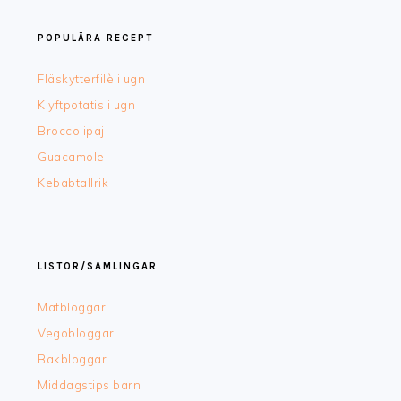
POPULÄRA RECEPT
Fläskytterfilè i ugn
Klyftpotatis i ugn
Broccolipaj
Guacamole
Kebabtallrik
LISTOR/SAMLINGAR
Matbloggar
Vegobloggar
Bakbloggar
Middagstips barn