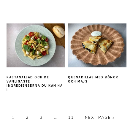
PASTASALLAD OCH DE
QUESADILLAS MED BÖNOR
VANLIGASTE
OCH MAJS
INGREDIENSERNA DU KAN HA
I
PAGE
PAGE
PAGE
Interim
PAGE
GO
1
2
3
…
11
NEXT PAGE »
pages
TO
omitted