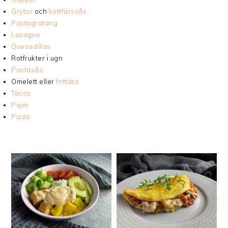
Grytor
och
köttfärssås
Pastagratäng
Lasagne
Quesadillas
Rotfrukter i ugn
Pastasås
Omelett eller
frittata
Tacos
Pajer
Pizza