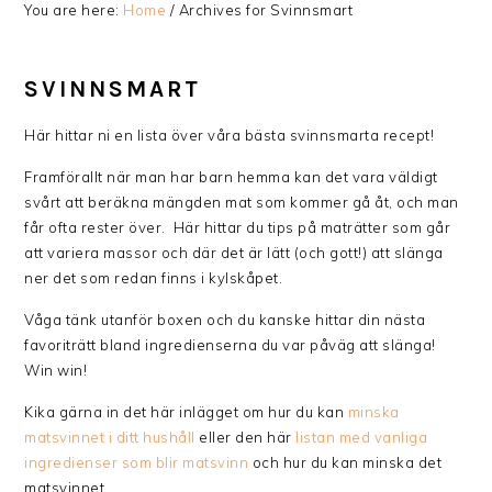
You are here:
Home
/
Archives for Svinnsmart
SVINNSMART
Här hittar ni en lista över våra bästa svinnsmarta recept!
Framförallt när man har barn hemma kan det vara väldigt
svårt att beräkna mängden mat som kommer gå åt, och man
får ofta rester över. Här hittar du tips på maträtter som går
att variera massor och där det är lätt (och gott!) att slänga
ner det som redan finns i kylskåpet.
Våga tänk utanför boxen och du kanske hittar din nästa
favoriträtt bland ingredienserna du var påväg att slänga!
Win win!
Kika gärna in det här inlägget om hur du kan
minska
matsvinnet i ditt hushåll
eller den här
listan med vanliga
ingredienser som blir matsvinn
och hur du kan minska det
matsvinnet.