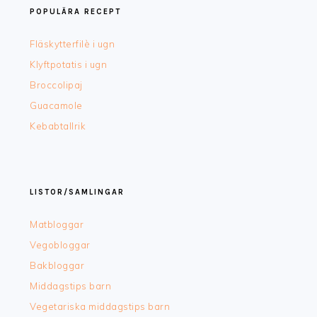
POPULÄRA RECEPT
Fläskytterfilè i ugn
Klyftpotatis i ugn
Broccolipaj
Guacamole
Kebabtallrik
LISTOR/SAMLINGAR
Matbloggar
Vegobloggar
Bakbloggar
Middagstips barn
Vegetariska middagstips barn