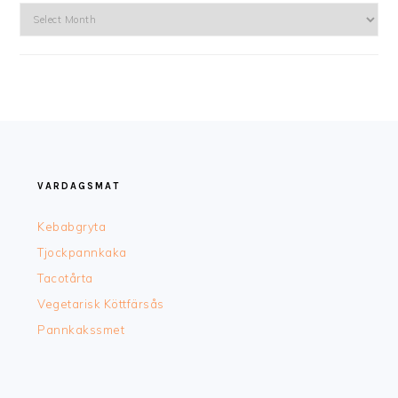
Arkiv
FOOTER
VARDAGSMAT
Kebabgryta
Tjockpannkaka
Tacotårta
Vegetarisk Köttfärsås
Pannkakssmet