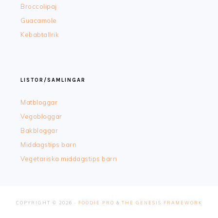
Broccolipaj
Guacamole
Kebabtallrik
LISTOR/SAMLINGAR
Matbloggar
Vegobloggar
Bakbloggar
Middagstips barn
Vegetariska middagstips barn
COPYRIGHT © 2026 ·
FOODIE PRO
&
THE GENESIS FRAMEWORK