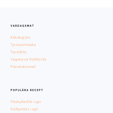
FOOTER
VARDAGSMAT
Kebabgryta
Tjockpannkaka
Tacotårta
Vegetarisk Köttfärsås
Pannkakssmet
POPULÄRA RECEPT
Fläskytterfilè i ugn
Klyftpotatis i ugn