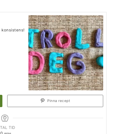
t konsistens!
Pinna recept
TAL TID
10
mins