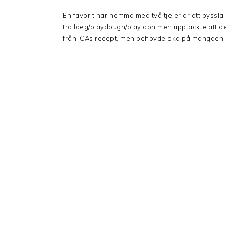
En favorit här hemma med två tjejer är att pyssla 
trolldeg/playdough/play doh men upptäckte att det 
från ICAs recept, men behövde öka på mängden mjö