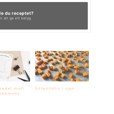
de du receptet?
ör att ge ett betyg
sedel mall
Sötpotatis i ugn
eckomeny