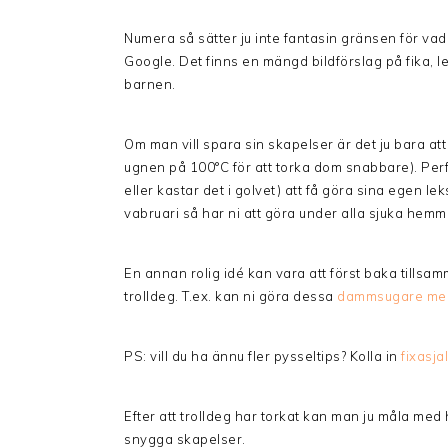
Numera så sätter ju inte fantasin gränsen för va
Google. Det finns en mängd bildförslag på fika, 
barnen.
Om man vill spara sin skapelser är det ju bara at
ugnen på 100°C för att torka dom snabbare). Perfe
eller kastar det i golvet) att få göra sina egen lek
vabruari så har ni att göra under alla sjuka hem
En annan rolig idé kan vara att först baka tillsa
trolldeg. T.ex. kan ni göra dessa
dammsugare me
PS: vill du ha ännu fler pysseltips? Kolla in
fixasja
Efter att trolldeg har torkat kan man ju måla med
snygga skapelser.