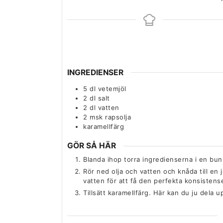
INGREDIENSER
5
dl
vetemjöl
2
dl
salt
2
dl
vatten
2
msk
rapsolja
karamellfärg
GÖR SÅ HÄR
Blanda ihop torra ingredienserna i en bu
Rör ned olja och vatten och knåda till en 
vatten för att få den perfekta konsistens
Tillsätt karamellfärg. Här kan du ju dela u