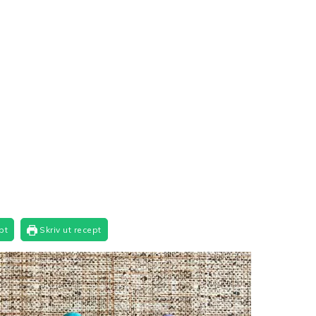
pt
Skriv ut recept