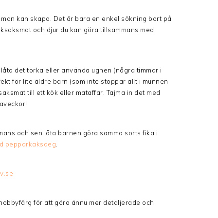
d man kan skapa. Det är bara en enkel sökning bort på
leksaksmat och djur du kan göra tillsammans med
t låta det torka eller använda ugnen (några timmar i
kt för lite äldre barn (som inte stoppar allt i munnen
saksmat till ett kök eller mataffär. Tajma in det med
maveckor!
mmans och sen låta barnen göra samma sorts fika i
d pepparkaksdeg
.
lv.se
 hobbyfärg för att göra ännu mer detaljerade och