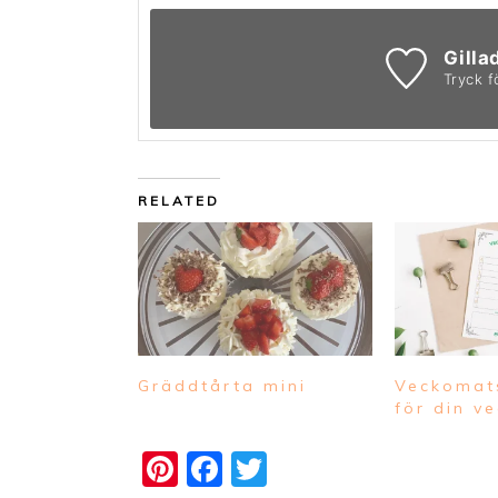
Gilla
Tryck f
RELATED
Gräddtårta mini
Veckomat
för din v
Pinterest
Facebook
Twitter