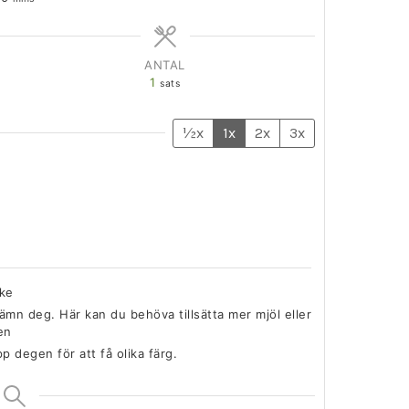
ANTAL
1
sats
½x
1x
2x
3x
nke
jämn deg. Här kan du behöva tillsätta mer mjöl eller
en
pp degen för att få olika färg.