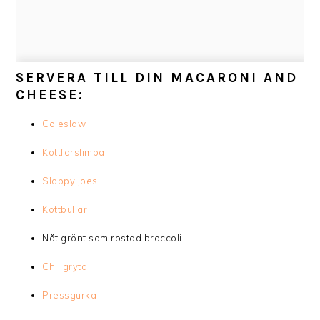
SERVERA TILL DIN MACARONI AND
CHEESE:
Coleslaw
Köttfärslimpa
Sloppy joes
Köttbullar
Nåt grönt som rostad broccoli
Chiligryta
Pressgurka