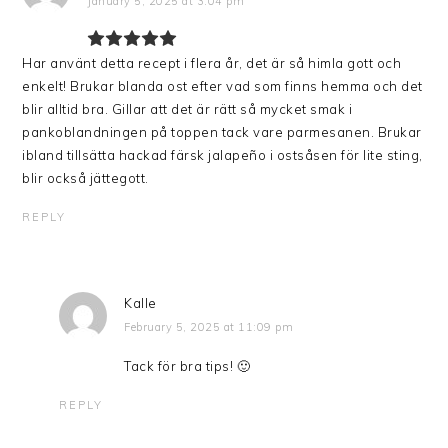
January 5, 2025 at 3:04 pm
Har använt detta recept i flera år, det är så himla gott och
enkelt! Brukar blanda ost efter vad som finns hemma och det
blir alltid bra. Gillar att det är rätt så mycket smak i
pankoblandningen på toppen tack vare parmesanen. Brukar
ibland tillsätta hackad färsk jalapeño i ostsåsen för lite sting,
blir också jättegott.
REPLY
Kalle
February 5, 2025 at 11:09 pm
Tack för bra tips! 🙂
REPLY