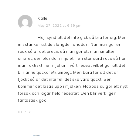
Kalle
May 27, 2022 at 6:59 pm
Hej, synd att det inte gick så bra för dig. Men
misstänker att du slängde i onödan. När man gör en
roux så är det precis så man gör att man smälter
smöret, sen blandar i mjölet. I en standard roux så har
man faktiskt mer mjöl än i vårt recept vilket gör att det
blir ännu tjockare/klumpigt. Men bara för att det är
tjockt så är det inte fel, det ska vara tjockt. Sen
kommer det lösas upp i mjölken. Hoppas du gör ett nytt
försök och lagar hela receptet! Den blir verkligen
fantastisk god!
REPLY