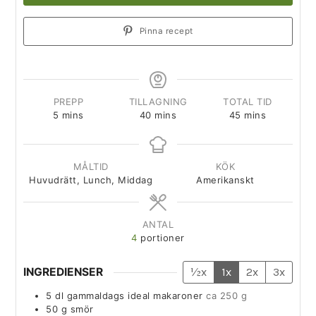
Pinna recept
PREPP
TILLAGNING
TOTAL TID
5
mins
40
mins
45
mins
MÅLTID
KÖK
Huvudrätt, Lunch, Middag
Amerikanskt
ANTAL
4
portioner
INGREDIENSER
½x
1x
2x
3x
5
dl
gammaldags ideal makaroner
ca 250 g
50
g
smör