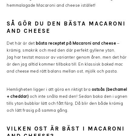
hemmalagade Macaroni and cheese istället!
SÅ GÖR DU DEN BÄSTA MACARONI
AND CHEESE
Det här är det
bästa receptet på Macaroni and cheese
–
krämig, smakrik och med den där perfekt gyllene ytan.
Jag har testat massor av varianter genom åren, men det här
är den jag alltid kommer tillbaka till. En klassisk
baked mac
and cheese
med rätt balans mellan ost, mjölk och pasta.
Hemligheten ligger i att göra en riktigt bra
ostsås (bechamel
+ cheddar)
och inte snåla med den! Sedan baka den i ugnen
tills ytan bubblar lätt och fått färg. Då blir den både krämig
och lätt frasig på samma gång.
VILKEN OST ÄR BÄST I MACARONI