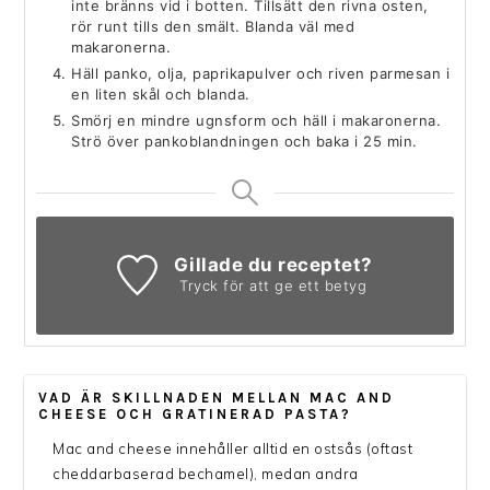
inte bränns vid i botten. Tillsätt den rivna osten,
rör runt tills den smält. Blanda väl med
makaronerna.
Häll panko, olja, paprikapulver och riven parmesan i
en liten skål och blanda.
Smörj en mindre ugnsform och häll i makaronerna.
Strö över pankoblandningen och baka i 25 min.
Gillade du receptet?
Tryck för att ge ett betyg
VAD ÄR SKILLNADEN MELLAN MAC AND
CHEESE OCH GRATINERAD PASTA?
Mac and cheese innehåller alltid en ostsås (oftast
cheddarbaserad bechamel), medan andra