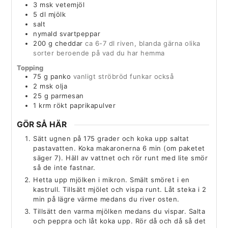
3
msk
vetemjöl
5
dl
mjölk
salt
nymald svartpeppar
200
g
cheddar
ca 6-7 dl riven, blanda gärna olika
sorter beroende på vad du har hemma
Topping
75
g
panko
vanligt ströbröd funkar också
2
msk
olja
25
g
parmesan
1
krm
rökt paprikapulver
GÖR SÅ HÄR
Sätt ugnen på 175 grader och koka upp saltat
pastavatten. Koka makaronerna 6 min (om paketet
säger 7). Häll av vattnet och rör runt med lite smör
så de inte fastnar.
Hetta upp mjölken i mikron. Smält smöret i en
kastrull. Tillsätt mjölet och vispa runt. Låt steka i 2
min på lägre värme medans du river osten.
Tillsätt den varma mjölken medans du vispar. Salta
och peppra och låt koka upp. Rör då och då så det