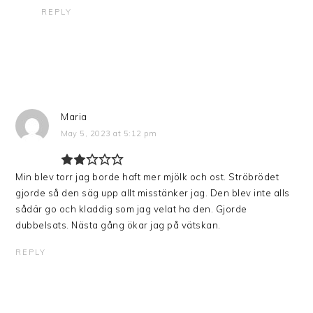
REPLY
Maria
May 5, 2023 at 5:12 pm
Min blev torr jag borde haft mer mjölk och ost. Ströbrödet
gjorde så den säg upp allt misstänker jag. Den blev inte alls
sådär go och kladdig som jag velat ha den. Gjorde
dubbelsats. Nästa gång ökar jag på vätskan.
REPLY