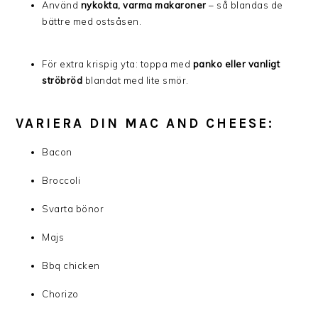
Använd
nykokta, varma makaroner
– så blandas de
bättre med ostsåsen.
För extra krispig yta: toppa med
panko eller vanligt
ströbröd
blandat med lite smör.
VARIERA DIN MAC AND CHEESE:
Bacon
Broccoli
Svarta bönor
Majs
Bbq chicken
Chorizo