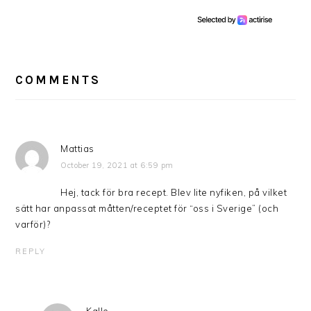
READER
INTERACTIONS
COMMENTS
Mattias
October 19, 2021 at 6:59 pm
Hej, tack för bra recept. Blev lite nyfiken, på vilket
sätt har anpassat måtten/receptet för “oss i Sverige” (och
varför)?
REPLY