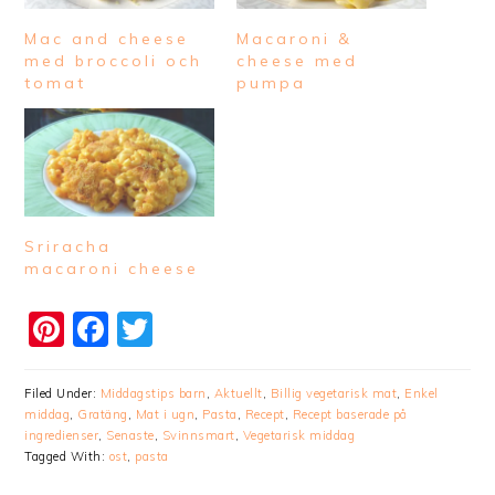
Mac and cheese
Macaroni &
med broccoli och
cheese med
tomat
pumpa
Sriracha
macaroni cheese
Pinterest
Facebook
Twitter
Filed Under:
Middagstips barn
,
Aktuellt
,
Billig vegetarisk mat
,
Enkel
middag
,
Gratäng
,
Mat i ugn
,
Pasta
,
Recept
,
Recept baserade på
ingredienser
,
Senaste
,
Svinnsmart
,
Vegetarisk middag
Tagged With:
ost
,
pasta