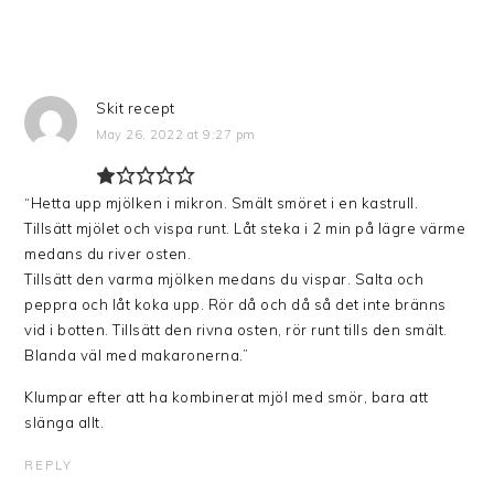
Skit recept
May 26, 2022 at 9:27 pm
“Hetta upp mjölken i mikron. Smält smöret i en kastrull.
Tillsätt mjölet och vispa runt. Låt steka i 2 min på lägre värme
medans du river osten.
Tillsätt den varma mjölken medans du vispar. Salta och
peppra och låt koka upp. Rör då och då så det inte bränns
vid i botten. Tillsätt den rivna osten, rör runt tills den smält.
Blanda väl med makaronerna.”
Klumpar efter att ha kombinerat mjöl med smör, bara att
slänga allt.
REPLY