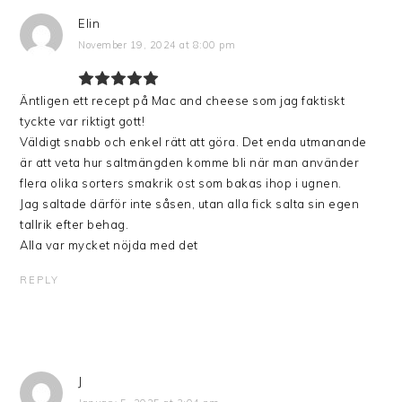
Elin
November 19, 2024 at 8:00 pm
Äntligen ett recept på Mac and cheese som jag faktiskt
tyckte var riktigt gott!
Väldigt snabb och enkel rätt att göra. Det enda utmanande
är att veta hur saltmängden komme bli när man använder
flera olika sorters smakrik ost som bakas ihop i ugnen.
Jag saltade därför inte såsen, utan alla fick salta sin egen
tallrik efter behag.
Alla var mycket nöjda med det
REPLY
J