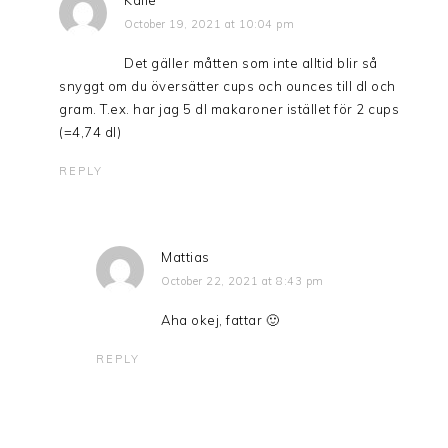
Kalle
October 19, 2021 at 10:04 pm
Det gäller måtten som inte alltid blir så
snyggt om du översätter cups och ounces till dl och
gram. T.ex. har jag 5 dl makaroner istället för 2 cups
(=4,74 dl)
REPLY
Mattias
October 22, 2021 at 8:43 pm
Aha okej, fattar 🙂
REPLY