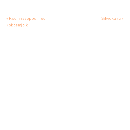
Previous
Next
« Röd linssoppa med
Silviakaka »
Post:
Post:
kokosmjölk