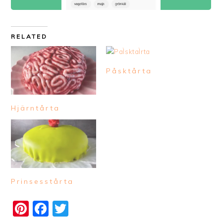
RELATED
Påsktårta
Hjärntårta
Prinsesstårta
Pinterest
Facebook
Twitter