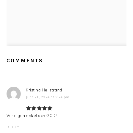
READER
INTERACTIONS
COMMENTS
Kristina Hellstrand
June 21, 2024 at 2:24 pm
Verkligen enkel och GOD!
REPLY