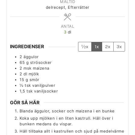
MÅLTID
delrecept, Efterrätter
ANTAL
3
dl
INGREDIENSER
½x
1x
2x
3x
2
äggulor
65
g
strösocker
2
msk
maizena
2
dl
mjölk
15
g
smör
½
tsk
vaniljpulver
1,5
tsk
vaniljsocker
GÖR SÅ HÄR
Blanda äggulor, socker och maizena i en bunke
Koka upp mjölken i en liten kastrull. Häll över i
bunken medans du vispar.
Häll tillbaka allt i kastrullen och sjud på medelvärme