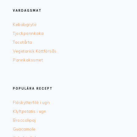
VARDAGSMAT
Kebabgryta
Tjockpannkaka
Tacotårta
Vegetarisk Köttfärsås
Pannkakssmet
POPULÄRA RECEPT
Fläskytterfilè i ugn
Klyftpotatis i ugn
Broccolipaj
Guacamole