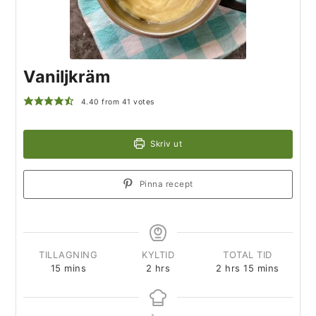
Vaniljkräm
4.40
from
41
votes
Skriv ut
Pinna recept
TILLAGNING
KYLTID
TOTAL TID
15
mins
2
hrs
2
hrs
15
mins