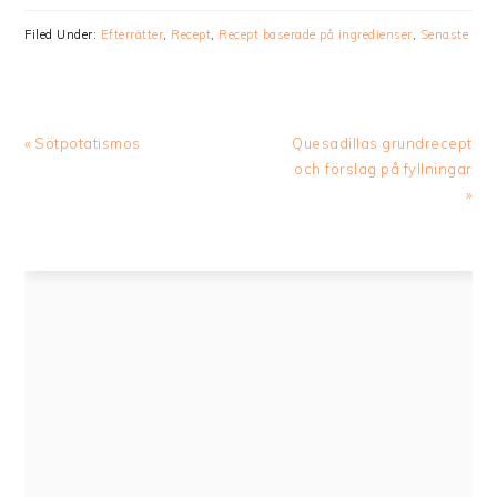
Filed Under:
Efterrätter
,
Recept
,
Recept baserade på ingredienser
,
Senaste
Previous
Next
« Sötpotatismos
Quesadillas grundrecept
Post:
Post:
och förslag på fyllningar
»