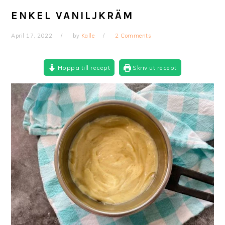
ENKEL VANILJKRÄM
April 17, 2022
by
Kalle
2 Comments
Hoppa till recept
Skriv ut recept