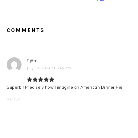
READER
INTERACTIONS
COMMENTS
Björn
July 18, 2024 at 6:45 pm
Superb ! Precisely how I imagine an American Dinner Pie.
REPLY