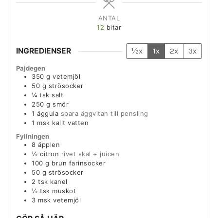
ANTAL
12
bitar
INGREDIENSER
½x
1x
2x
3x
Pajdegen
350
g
vetemjöl
50
g
strösocker
¼
tsk
salt
250
g
smör
1
äggula
spara äggvitan till pensling
1
msk
kallt vatten
Fyllningen
8
äpplen
½
citron
rivet skal + juicen
100
g
brun farinsocker
50
g
strösocker
2
tsk
kanel
½
tsk
muskot
3
msk
vetemjöl