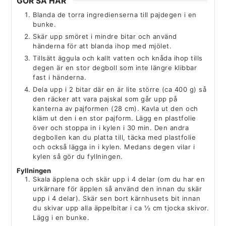
GÖR SÅ HÄR
Blanda de torra ingredienserna till pajdegen i en
bunke.
Skär upp smöret i mindre bitar och använd
händerna för att blanda ihop med mjölet.
Tillsätt äggula och kallt vatten och knåda ihop tills
degen är en stor degboll som inte längre klibbar
fast i händerna.
Dela upp i 2 bitar där en är lite större (ca 400 g) så
den räcker att vara pajskal som går upp på
kanterna av pajformen (28 cm). Kavla ut den och
kläm ut den i en stor pajform. Lägg en plastfolie
över och stoppa in i kylen i 30 min. Den andra
degbollen kan du platta till, täcka med plastfolie
och också lägga in i kylen. Medans degen vilar i
kylen så gör du fyllningen.
Fyllningen
Skala äpplena och skär upp i 4 delar (om du har en
urkärnare för äpplen så använd den innan du skär
upp i 4 delar). Skär sen bort kärnhusets bit innan
du skivar upp alla äppelbitar i ca ½ cm tjocka skivor.
Lägg i en bunke.