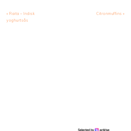
Previous
Next
« Raita – Indisk
Citronmuffins »
Post:
Post:
yoghurtsås