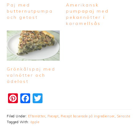
Paj med
Amerikansk
butternutpumpa
pumpapaj med
och getost
pekannötter i
karamellsås
Grönkålspaj med
valnötter och
ädelost
Pinterest
Facebook
Twitter
Filed Under:
Efterrätter
,
Recept
,
Recept baserade på ingredienser
,
Senaste
Tagged With:
äpple