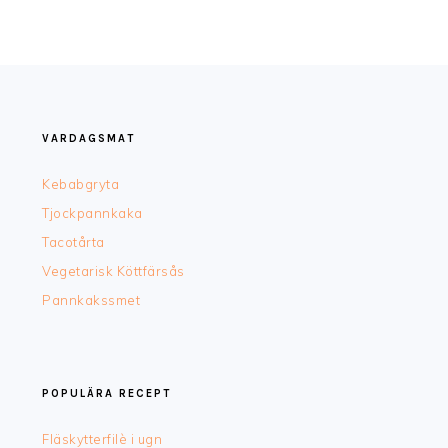
FOOTER
VARDAGSMAT
Kebabgryta
Tjockpannkaka
Tacotårta
Vegetarisk Köttfärsås
Pannkakssmet
POPULÄRA RECEPT
Fläskytterfilè i ugn