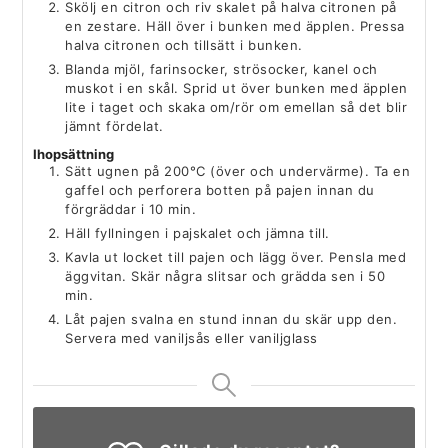
Skölj en citron och riv skalet på halva citronen på
en zestare. Häll över i bunken med äpplen. Pressa
halva citronen och tillsätt i bunken.
Blanda mjöl, farinsocker, strösocker, kanel och
muskot i en skål. Sprid ut över bunken med äpplen
lite i taget och skaka om/rör om emellan så det blir
jämnt fördelat.
Ihopsättning
Sätt ugnen på 200°C (över och undervärme). Ta en
gaffel och perforera botten på pajen innan du
förgräddar i 10 min.
Häll fyllningen i pajskalet och jämna till.
Kavla ut locket till pajen och lägg över. Pensla med
äggvitan. Skär några slitsar och grädda sen i 50
min.
Låt pajen svalna en stund innan du skär upp den.
Servera med vaniljsås eller vaniljglass