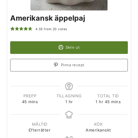
Amerikansk äppelpaj
4.55
from
20
votes
Skriv ut
Pinna recept
PREPP
TILLAGNING
TOTAL TID
45
mins
1
hr
1
hr
45
mins
MÅLTID
KÖK
Efterrätter
Amerikanskt