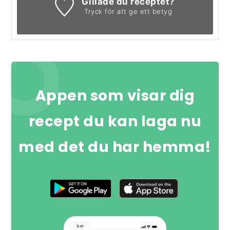
Gillade du receptet?
Tryck för att ge ett betyg
Appen som visar dig
recept du kan laga nu
med det du har hemma!