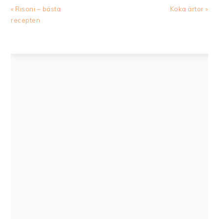
Previous
Next
« Risoni – bästa
Koka ärtor »
Post:
Post:
recepten