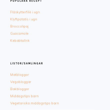
POPULÄRA RECEPT
Fläskytterfilè i ugn
Klyftpotatis i ugn
Broccolipaj
Guacamole
Kebabtallrik
LISTOR/SAMLINGAR
Matbloggar
Vegobloggar
Bakbloggar
Middagstips barn
Vegetariska middagstips barn