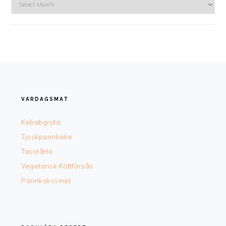
Arkiv
FOOTER
VARDAGSMAT
Kebabgryta
Tjockpannkaka
Tacotårta
Vegetarisk Köttfärsås
Pannkakssmet