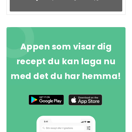
Appen som visar dig
recept du kan laga nu
med det du har hemma!