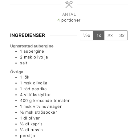
ANTAL
4
portioner
INGREDIENSER
½x
1x
2x
3x
Ugnsrostad aubergine
1
aubergine
2
msk
olivolja
salt
Övriga
1
lök
1
msk
olivolja
1
röd paprika
4
vitlöksklyftor
400
g
krossade tomater
1
msk
vitvinsvinäger
½
msk
strösocker
1
dl
oliver
½
dl
kapris
½
dl
russin
persilja