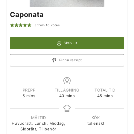
Caponata
5
from
10
votes
Skriv ut
Pinna recept
PREPP
TILLAGNING
TOTAL TID
5
mins
40
mins
45
mins
MÅLTID
KÖK
Huvudrätt, Lunch, Middag,
Italienskt
Sidorätt, Tillbehör