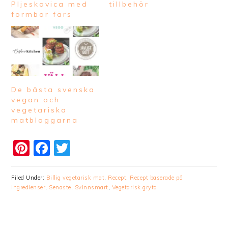
Pljeskavica med
tillbehör
formbar färs
De bästa svenska
vegan och
vegetariska
matbloggarna
Pinterest
Facebook
Twitter
Filed Under:
Billig vegetarisk mat
,
Recept
,
Recept baserade på
ingredienser
,
Senaste
,
Svinnsmart
,
Vegetarisk gryta