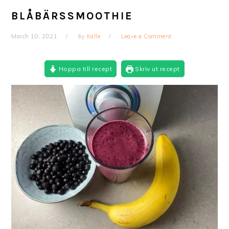
BLÅBÄRSSMOOTHIE
March 10, 2021
by
Kalle
Leave a Comment
Hoppa till recept
Skriv ut recept