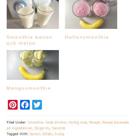
Smoothie banan
Hallonsmoothie
och melon
Mangosmoothie
Pinterest
Facebook
Twitter
Filed Under:
Smoothie
,
Goda drinkar
,
Nyttig mat
,
Recept
,
Recept baserade
på ingredienser
,
Så gör du
,
Senaste
Tagged With:
banan
,
blåbär
,
kvarg