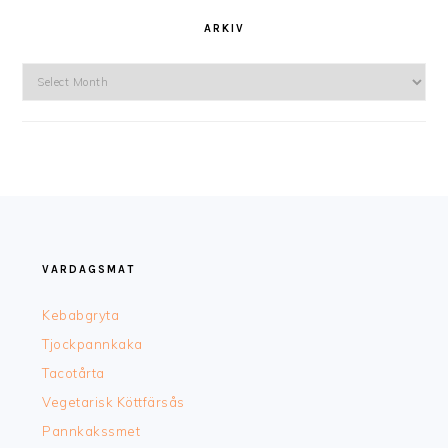
ARKIV
Arkiv
FOOTER
VARDAGSMAT
Kebabgryta
Tjockpannkaka
Tacotårta
Vegetarisk Köttfärsås
Pannkakssmet