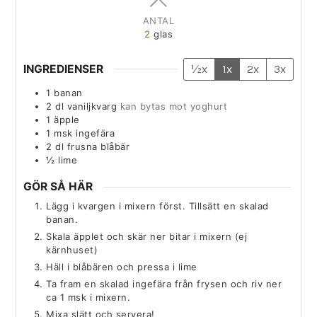
ANTAL
2
glas
INGREDIENSER
½x
1x
2x
3x
1
banan
2
dl
vaniljkvarg
kan bytas mot yoghurt
1
äpple
1
msk
ingefära
2
dl
frusna blåbär
½
lime
GÖR SÅ HÄR
Lägg i kvargen i mixern först. Tillsätt en skalad
banan.
Skala äpplet och skär ner bitar i mixern (ej
kärnhuset)
Häll i blåbären och pressa i lime
Ta fram en skalad ingefära från frysen och riv ner
ca 1 msk i mixern.
Mixa slätt och servera!