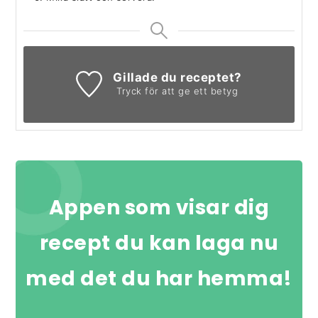
Gillade du receptet?
Tryck för att ge ett betyg
Appen som visar dig
recept du kan laga nu
med det du har hemma!