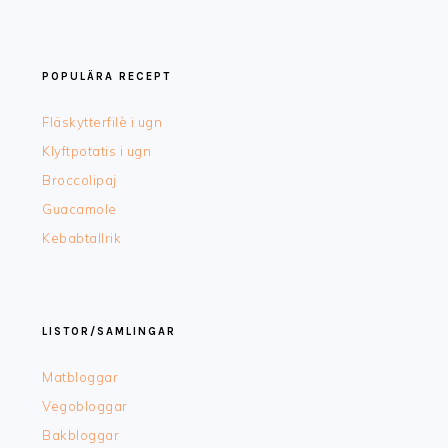
POPULÄRA RECEPT
Fläskytterfilè i ugn
Klyftpotatis i ugn
Broccolipaj
Guacamole
Kebabtallrik
LISTOR/SAMLINGAR
Matbloggar
Vegobloggar
Bakbloggar