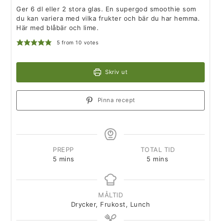
Ger 6 dl eller 2 stora glas. En supergod smoothie som
du kan variera med vilka frukter och bär du har hemma.
Här med blåbär och lime.
5
from
10
votes
Skriv ut
Pinna recept
PREPP
TOTAL TID
5
mins
5
mins
MÅLTID
Drycker, Frukost, Lunch