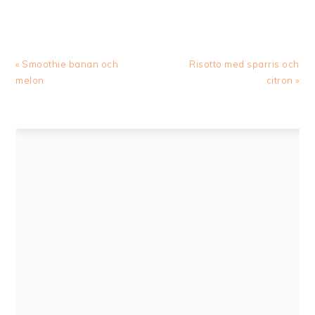
Previous
Next
« Smoothie banan och
Risotto med sparris och
Post:
Post:
melon
citron »