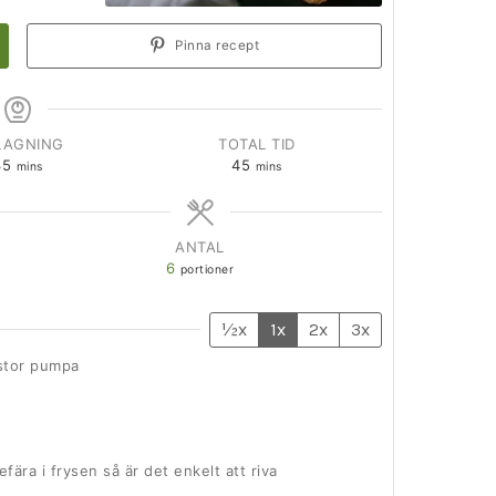
Pinna recept
LAGNING
TOTAL TID
35
45
mins
mins
ANTAL
6
portioner
½x
1x
2x
3x
stor pumpa
efära i frysen så är det enkelt att riva