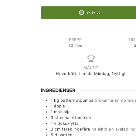
Skriv ut
PREPP
TIL
10
mins
MÅLTID
Huvudrätt, Lunch, Middag, Nyttigt
INGREDIENSER
1
kg
butternutpumpa
brukar ta en normal
1
äpple
1
msk
olja
3
st
schalottenlökar
1
vitlöksklyfta
3
cm
färsk ingefära
ha alltid en skalad ing
5
dl
vatten