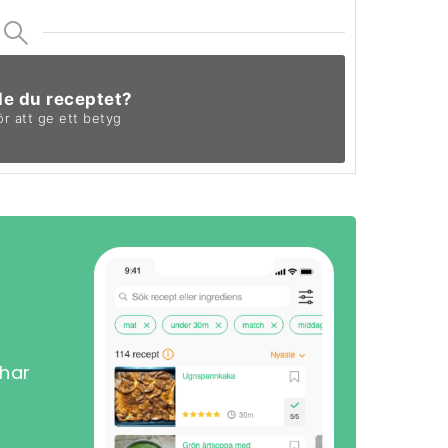
de du receptet?
ör att ge ett betyg
 har