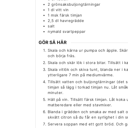
2
grönsaksbuljongtärningar
1
dl
vitt vin
1
msk
färsk timjan
2,5
dl
havregrädde
salt
nymald svartpeppar
GÖR SÅ HÄR
Skala och kärna ur pumpa och äpple. Skär i
och börja fräs.
Skala och skär lök i stora bitar. Tillsätt i
Skala vitlök och skiva tunt, blanda ner i kas
ytterligare 7 min på mediumvärme.
Tillsätt vatten och buljongtärningar (det s
timjan så lägg i torkad timjan nu. Låt små
minuter.
Häll på vin. Tillsätt färsk timjan. Låt kok
matberedare eller med stavmixer.
Blanda i grädden och smaka av med salt oc
skvätt citron så du får en syrlighet i din 
Servera soppan med ett gott bröd. Och gär