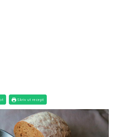
pt
Skriv ut recept