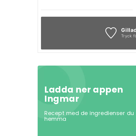
Gilla
Tryck f
Ladda ner appen
Ingmar
Recept med de ingredienser du
hemma