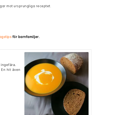
ngar mot ursprungliga receptet.
agstips
för barnfamiljer.
ingefära.
! En hit även