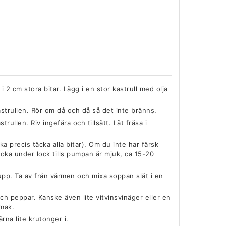
 2 cm stora bitar. Lägg i en stor kastrull med olja
 kastrullen. Rör om då och då så det inte bränns.
trullen. Riv ingefära och tillsätt. Låt fräsa i
ka precis täcka alla bitar). Om du inte har färsk
koka under lock tills pumpan är mjuk, ca 15-20
a upp. Ta av från värmen och mixa soppan slät i en
h peppar. Kanske även lite vitvinsvinäger eller en
smak.
na lite krutonger i.