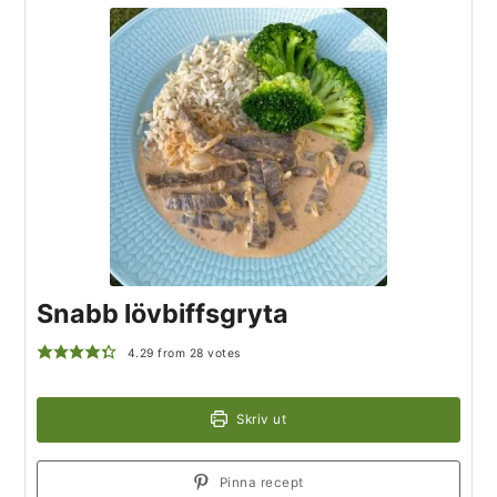
Snabb lövbiffsgryta
4.29
from
28
votes
Skriv ut
Pinna recept