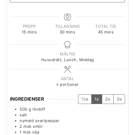
PREPP
TILLAGNING
TOTAL TID
15
mins
30
mins
45
mins
MÅLTID
Huvudrätt, Lunch, Middag
ANTAL
4
portioner
INGREDIENSER
½x
1x
2x
3x
500
g
lövbiff
salt
nymald svartpeppar
2
msk
smör
1
msk
olja