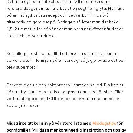
Det är ju dyrt och fint kött och man vill inte riskera att
förstöra det genom att låta köttet bli segt i en gryta. Har läst
på en mängd andra recept och det verkar finnas två
alternativ att göra det på. Antingen så låter man det koka i
1,5-2 timmar, eller så vänder man bara ner köttet när det är
stekt och serverar direkt.
Kort tillagningstid är ju alltid att föredra om man vill kunna
servera det till familjen på en vardag, så jag provade det och
blev supernöjd!
Servera med ris och kokt broccoli samt en sallad. Ris kan du
såklart byta ut mot potatis eller pasta om du så önskar. Eller
varför inte göra den LCHF genom att ersätta riset med mer
kokta grönsaker.
Missa inte att kolla in på vår stora lista med
Middagstips
för
barnfamiljer. Vill du få mer kontinuerlig inspiration och tips av