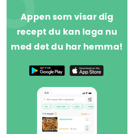
Appen som visar dig
recept du kan laga nu
med det du har hemma!