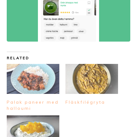
RELATED
Palak paneer med
Fläskfilégryta
halloumi