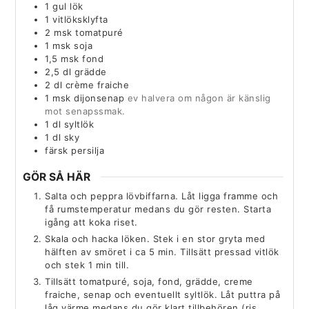
1
gul lök
1
vitlöksklyfta
2
msk
tomatpuré
1
msk
soja
1,5
msk
fond
2,5
dl
grädde
2
dl
crème fraiche
1
msk
dijonsenap
ev halvera om någon är känslig
mot senapssmak.
1
dl
syltlök
1
dl
sky
färsk persilja
GÖR SÅ HÄR
Salta och peppra lövbiffarna. Låt ligga framme och
få rumstemperatur medans du gör resten. Starta
igång att koka riset.
Skala och hacka löken. Stek i en stor gryta med
hälften av smöret i ca 5 min. Tillsätt pressad vitlök
och stek 1 min till.
Tillsätt tomatpuré, soja, fond, grädde, creme
fraiche, senap och eventuellt syltlök. Låt puttra på
låg värme medans du gör klart tillbehören (ris,