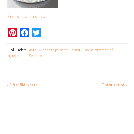
Ris a la malta
Pinterest
Facebook
Twitter
Filed Under:
Gryta
,
Middagstips barn
,
Recept
,
Recept baserade på
ingredienser
,
Senaste
Previous
Next
« Fläskfilé pasta
Potatispuré »
Post:
Post: