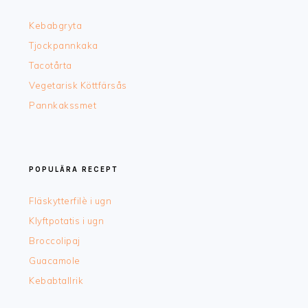
Kebabgryta
Tjockpannkaka
Tacotårta
Vegetarisk Köttfärsås
Pannkakssmet
POPULÄRA RECEPT
Fläskytterfilè i ugn
Klyftpotatis i ugn
Broccolipaj
Guacamole
Kebabtallrik