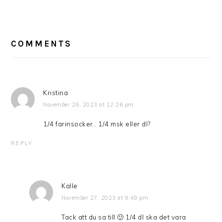
READER
INTERACTIONS
COMMENTS
Kristina
November 26, 2023 at 12:26 pm
1/4 farinsocker.. 1/4 msk eller dl?
REPLY
Kalle
November 27, 2023 at 9:49 pm
Tack att du sa till 🙂 1/4 dl ska det vara