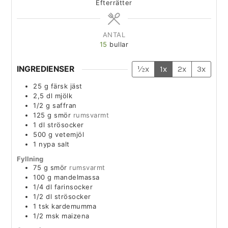
Efterrätter
ANTAL
15
bullar
INGREDIENSER
½x
1x
2x
3x
25
g
färsk jäst
2,5
dl
mjölk
1/2
g
saffran
125
g
smör
rumsvarmt
1
dl
strösocker
500
g
vetemjöl
1
nypa
salt
Fyllning
75
g
smör
rumsvarmt
100
g
mandelmassa
1/4
dl
farinsocker
1/2
dl
strösocker
1
tsk
kardemumma
1/2
msk
maizena