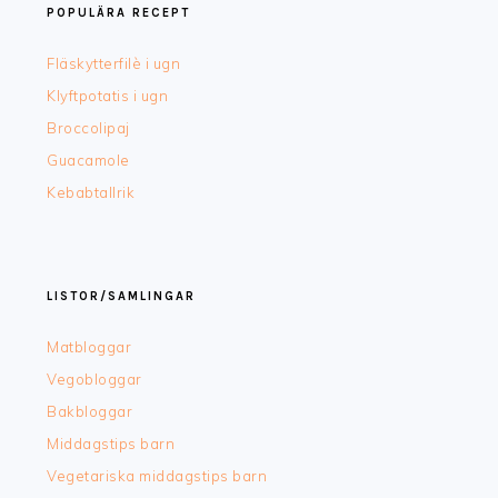
POPULÄRA RECEPT
Fläskytterfilè i ugn
Klyftpotatis i ugn
Broccolipaj
Guacamole
Kebabtallrik
LISTOR/SAMLINGAR
Matbloggar
Vegobloggar
Bakbloggar
Middagstips barn
Vegetariska middagstips barn