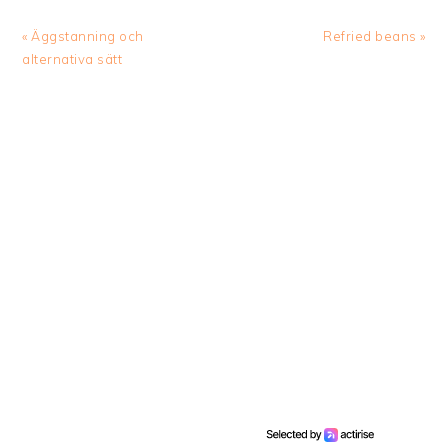
Previous
Next
« Äggstanning och
Refried beans »
Post:
Post:
alternativa sätt