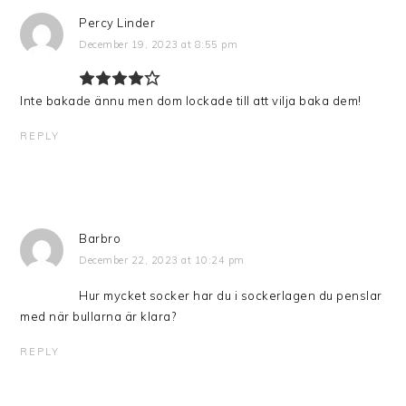
Percy Linder
December 19, 2023 at 8:55 pm
Inte bakade ännu men dom lockade till att vilja baka dem!
REPLY
Barbro
December 22, 2023 at 10:24 pm
Hur mycket socker har du i sockerlagen du penslar
med när bullarna är klara?
REPLY