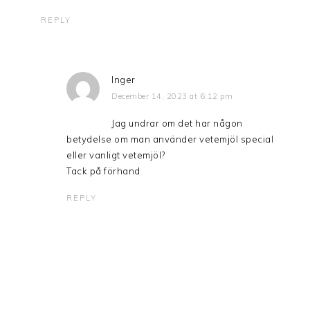
REPLY
Inger
December 14, 2023 at 6:12 pm
Jag undrar om det har någon
betydelse om man använder vetemjöl special
eller vanligt vetemjöl?
Tack på förhand
REPLY