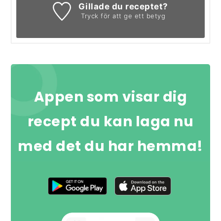
Gillade du receptet?
Tryck för att ge ett betyg
Appen som visar dig
recept du kan laga nu
med det du har hemma!