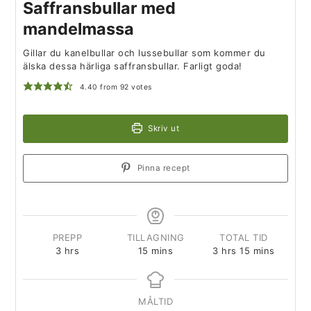
Saffransbullar med
mandelmassa
Gillar du kanelbullar och lussebullar som kommer du
älska dessa härliga saffransbullar. Farligt goda!
4.40
from
92
votes
Skriv ut
Pinna recept
PREPP
TILLAGNING
TOTAL TID
3
hrs
15
mins
3
hrs
15
mins
MÅLTID