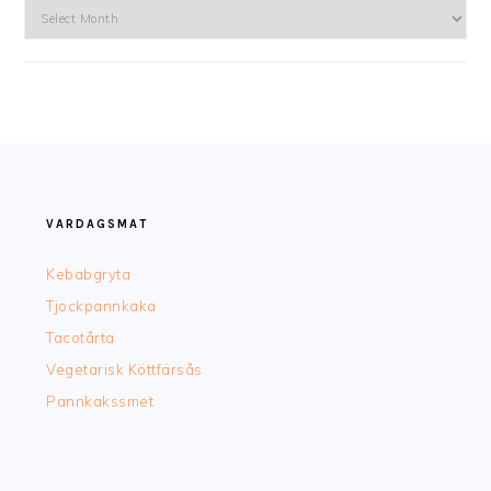
Arkiv
FOOTER
VARDAGSMAT
Kebabgryta
Tjockpannkaka
Tacotårta
Vegetarisk Köttfärsås
Pannkakssmet