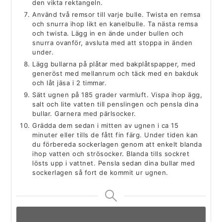
den vikta rektangeln.
Använd två remsor till varje bulle. Twista en remsa
och snurra ihop likt en kanelbulle. Ta nästa remsa
och twista. Lägg in en ände under bullen och
snurra ovanför, avsluta med att stoppa in änden
under.
Lägg bullarna på plåtar med bakplåtspapper, med
generöst med mellanrum och täck med en bakduk
och låt jäsa i 2 timmar.
Sätt ugnen på 185 grader varmluft. Vispa ihop ägg,
salt och lite vatten till penslingen och pensla dina
bullar. Garnera med pärlsocker.
Grädda dem sedan i mitten av ugnen i ca 15
minuter eller tills de fått fin färg. Under tiden kan
du förbereda sockerlagen genom att enkelt blanda
ihop vatten och strösocker. Blanda tills sockret
lösts upp i vattnet. Pensla sedan dina bullar med
sockerlagen så fort de kommit ur ugnen.