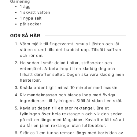
Garnering
1
ägg
1
skvätt
vatten
1
nypa
salt
pärlsocker
GÖR SÅ HÄR
Värm mjölk till fingervarmt, smula i jästen och låt
stå en stund tills det bubblat upp. Tillsätt saffran
och rör om.
Ha sedan i smör delad i bitar, strösocker och
vetemjölet. Arbeta ihop till en kladdig deg och
tillsätt därefter saltet. Degen ska vara kladdig men
hanterbar.
Knåda ordentligt i minst 10 minuter med maskin.
Riv mandelmassan och blanda ihop med övriga
ingredienser till fyllningen. Ställ åt sidan i en skål.
Kavla ut degen till en stor rektangel. Bre ut
fyllningen över hela rektangeln och vik den sedan
på mitten längs med långsidan. Kavla lite lätt så att
du får en jämn rektangel utan luftbubblor.
Skär ca 1 cm tunna remsor längs med kortsidan av