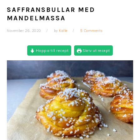
SAFFRANSBULLAR MED
MANDELMASSA
November 26, 2020
by
Kalle
5 Comments
Hoppa till recept
Skriv ut recept