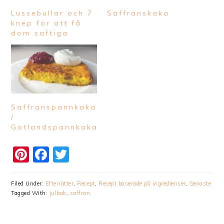
Lussebullar och 7
Saffranskaka
knep för att få
dom saftiga
Saffranspannkaka
/
Gotlandspannkaka
Pinterest
Facebook
Twitter
Filed Under:
Efterrätter
,
Recept
,
Recept baserade på ingredienser
,
Senaste
Tagged With:
julbak
,
saffran