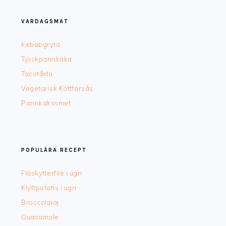
FOOTER
VARDAGSMAT
Kebabgryta
Tjockpannkaka
Tacotårta
Vegetarisk Köttfärsås
Pannkakssmet
POPULÄRA RECEPT
Fläskytterfilè i ugn
Klyftpotatis i ugn
Broccolipaj
Guacamole