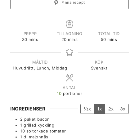
Pinna recept
PREPP
TILLAGNING
TOTAL TID
30
mins
20
mins
50
mins
MÅLTID
KÖK
Huvudrätt, Lunch, Middag
Svenskt
ANTAL
10
portioner
INGREDIENSER
½x
1x
2x
3x
2
paket
bacon
1
grillad kyckling
10
soltorkade tomater
1
dl
majonnäs