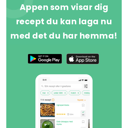
Appen som visar dig
recept du kan laga nu
med det du har hemma!