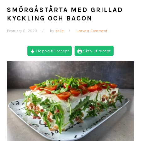
SMÖRGÅSTÅRTA MED GRILLAD
KYCKLING OCH BACON
February 8, 2023
by
Kalle
Leave a Comment
Hoppa till recept
Skriv ut recept