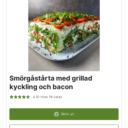
Smörgåstårta med grillad
kyckling och bacon
4.57
from
79
votes
Skriv ut