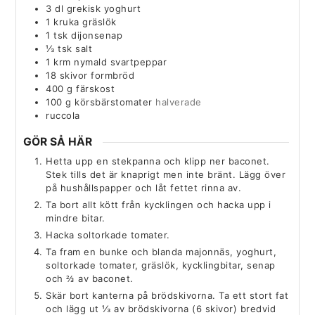
3
dl
grekisk yoghurt
1
kruka
gräslök
1
tsk
dijonsenap
⅓
tsk
salt
1
krm
nymald svartpeppar
18
skivor
formbröd
400
g
färskost
100
g
körsbärstomater
halverade
ruccola
GÖR SÅ HÄR
Hetta upp en stekpanna och klipp ner baconet.
Stek tills det är knaprigt men inte bränt. Lägg över
på hushållspapper och låt fettet rinna av.
Ta bort allt kött från kycklingen och hacka upp i
mindre bitar.
Hacka soltorkade tomater.
Ta fram en bunke och blanda majonnäs, yoghurt,
soltorkade tomater, gräslök, kycklingbitar, senap
och ⅔ av baconet.
Skär bort kanterna på brödskivorna. Ta ett stort fat
och lägg ut ⅓ av brödskivorna (6 skivor) bredvid