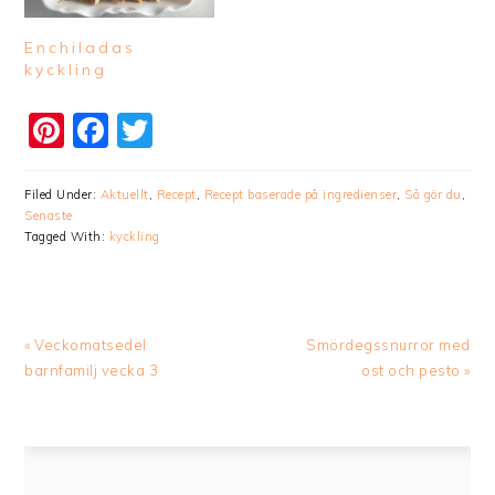
Enchiladas
kyckling
Pinterest
Facebook
Twitter
Filed Under:
Aktuellt
,
Recept
,
Recept baserade på ingredienser
,
Så gör du
,
Senaste
Tagged With:
kyckling
Previous
Next
« Veckomatsedel
Smördegssnurror med
Post:
Post:
barnfamilj vecka 3
ost och pesto »