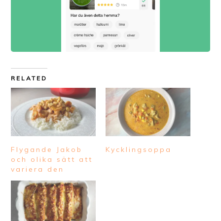
RELATED
Flygande Jakob
Kycklingsoppa
och olika sätt att
variera den