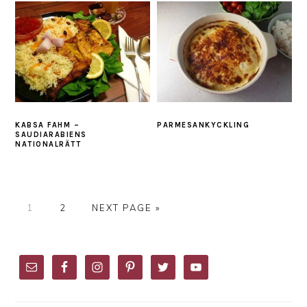
KABSA FAHM –
PARMESANKYCKLING
SAUDIARABIENS
NATIONALRÄTT
PAGE
PAGE
GO
1
2
NEXT PAGE »
TO
PRIMARY
SIDEBAR