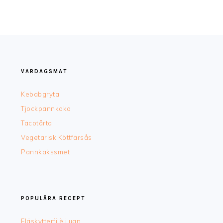
FOOTER
VARDAGSMAT
Kebabgryta
Tjockpannkaka
Tacotårta
Vegetarisk Köttfärsås
Pannkakssmet
POPULÄRA RECEPT
Fläskytterfilè i ugn