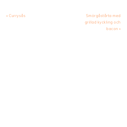
kan skriva ut.
Veckomeny barn i vecka
23 Måndag: Tisdag: …
Previous
Next
« Currysås
Smörgåstårta med
Post:
Post:
grillad kyckling och
bacon »