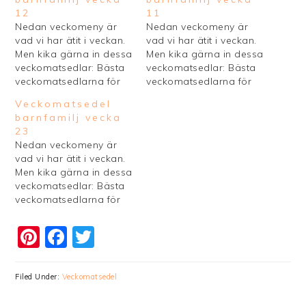
12
11
Nedan veckomeny är
Nedan veckomeny är
vad vi har ätit i veckan.
vad vi har ätit i veckan.
Men kika gärna in dessa
Men kika gärna in dessa
veckomatsedlar: Bästa
veckomatsedlar: Bästa
veckomatsedlarna för
veckomatsedlarna för
barnfamiljer Bästa
barnfamiljer Bästa
Veckomatsedel
veckomatsedlar
veckomatsedlar
barnfamilj vecka
husmanskost Vill du ha
husmanskost Vill du ha
23
en egen mall för din
en egen mall för din
Nedan veckomeny är
veckoplanering så kolla
veckoplanering så kolla
vad vi har ätit i veckan.
in dessa snygga mallar
in dessa snygga mallar
Men kika gärna in dessa
för veckomatsedel du
för veckomatsedel du
veckomatsedlar: Bästa
kan skriva ut.
kan skriva ut.
veckomatsedlarna för
Veckomeny barn i vecka
Veckomeny barn i vecka
barnfamiljer Bästa
12 Måndag: Råstekt
11 Måndag: Tisdag: …
veckomatsedlar
Pinterest
Facebook
Twitter
potatis med…
husmanskost Vill du ha
en egen mall för din
veckoplanering så kolla
Filed Under:
Veckomatsedel
in dessa snygga mallar
för veckomatsedel du