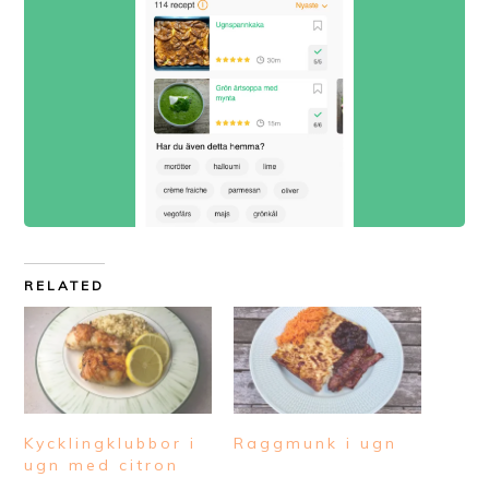
RELATED
Kycklingklubbor i
Raggmunk i ugn
ugn med citron