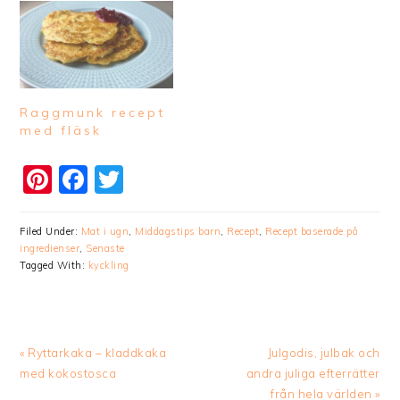
Raggmunk recept
med fläsk
Pinterest
Facebook
Twitter
Filed Under:
Mat i ugn
,
Middagstips barn
,
Recept
,
Recept baserade på
ingredienser
,
Senaste
Tagged With:
kyckling
Previous
Next
« Ryttarkaka – kladdkaka
Julgodis, julbak och
Post:
Post:
med kokostosca
andra juliga efterrätter
från hela världen »