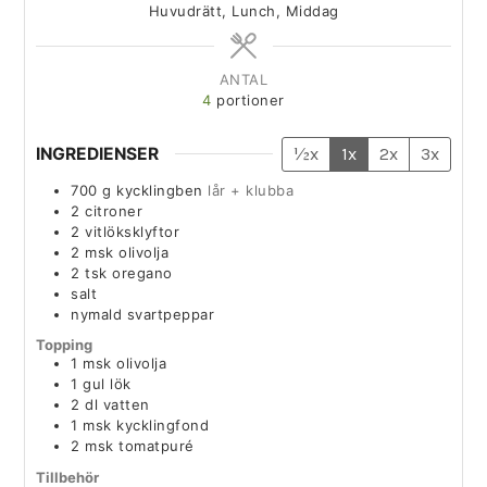
Huvudrätt, Lunch, Middag
ANTAL
4
portioner
INGREDIENSER
½x
1x
2x
3x
700
g
kycklingben
lår + klubba
2
citroner
2
vitlöksklyftor
2
msk
olivolja
2
tsk
oregano
salt
nymald svartpeppar
Topping
1
msk
olivolja
1
gul lök
2
dl
vatten
1
msk
kycklingfond
2
msk
tomatpuré
Tillbehör