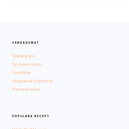
FOOTER
VARDAGSMAT
Kebabgryta
Tjockpannkaka
Tacotårta
Vegetarisk Köttfärsås
Pannkakssmet
POPULÄRA RECEPT