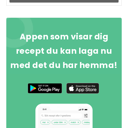
Appen som visar dig
recept du kan laga nu
med det du har hemma!