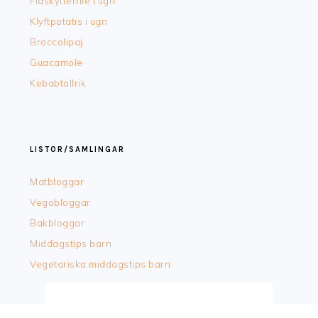
Fläskytterfilè i ugn
Klyftpotatis i ugn
Broccolipaj
Guacamole
Kebabtallrik
LISTOR/SAMLINGAR
Matbloggar
Vegobloggar
Bakbloggar
Middagstips barn
Vegetariska middagstips barn