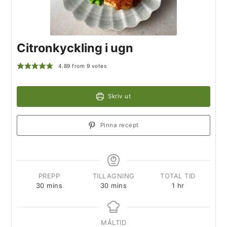
Citronkyckling i ugn
4.89
from
9
votes
Skriv ut
Pinna recept
PREPP
TILLAGNING
TOTAL TID
30
mins
30
mins
1
hr
MÅLTID