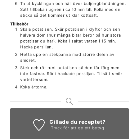
Ta ut kycklingen och häll över buljongblandningen.
Sätt tillbaka i ugnen i ca 10 min till. Kolla med en
sticka så det kommer ut klar köttsaft.
Tillbehör
Skala potatisen. Skär potatisen i klyftor och sen
halvera dom (hur många bitar beror på hur stora
potatisar du har). Koka i saltat vatten i 15 min.
Hacka persiljan.
Hetta upp en stekpanna med större delen av
smöret.
Stek och rör runt potatisen så den får färg men
inte fastnar. Rör i hackade persiljan. Tillsätt smör
varteftersom.
Koka ärtorna.
Gillade du receptet?
Tryck för att ge ett betyg