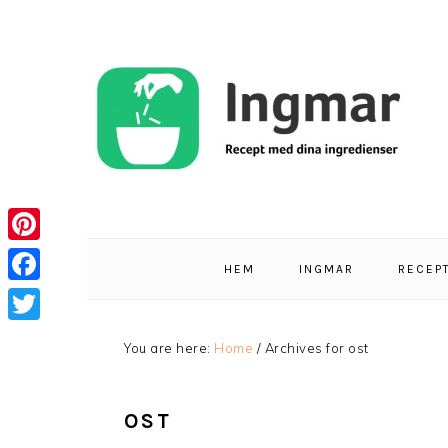
Skip
Skip
Skip
Skip
to
to
to
to
primary
main
primary
footer
navigation
content
sidebar
Pinterest
HEM
INGMAR
RECEP
Facebook
Twitter
You are here:
Home
/
Archives for ost
OST