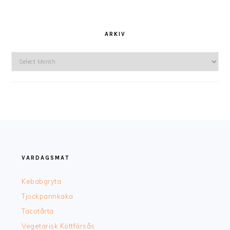
ARKIV
Arkiv
FOOTER
VARDAGSMAT
Kebabgryta
Tjockpannkaka
Tacotårta
Vegetarisk Köttfärsås