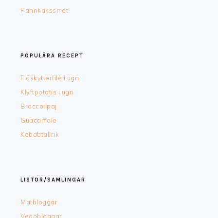
Pannkakssmet
POPULÄRA RECEPT
Fläskytterfilè i ugn
Klyftpotatis i ugn
Broccolipaj
Guacamole
Kebabtallrik
LISTOR/SAMLINGAR
Matbloggar
Vegobloggar