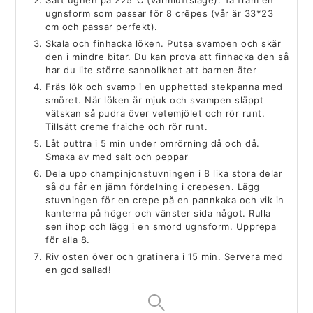
Sätt ugnen på 225°C (varmluftsläge). Ta fram en
ugnsform som passar för 8 crêpes (vår är 33*23
cm och passar perfekt).
Skala och finhacka löken. Putsa svampen och skär
den i mindre bitar. Du kan prova att finhacka den så
har du lite större sannolikhet att barnen äter
Fräs lök och svamp i en upphettad stekpanna med
smöret. När löken är mjuk och svampen släppt
vätskan så pudra över vetemjölet och rör runt.
Tillsätt creme fraiche och rör runt.
Låt puttra i 5 min under omrörning då och då.
Smaka av med salt och peppar
Dela upp champinjonstuvningen i 8 lika stora delar
så du får en jämn fördelning i crepesen. Lägg
stuvningen för en crepe på en pannkaka och vik in
kanterna på höger och vänster sida något. Rulla
sen ihop och lägg i en smord ugnsform. Upprepa
för alla 8.
Riv osten över och gratinera i 15 min. Servera med
en god sallad!