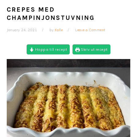
CREPES MED
CHAMPINJONSTUVNING
January 24, 2021
by
Kalle
Leave a Comment
Hoppa till recept
Skriv ut recept