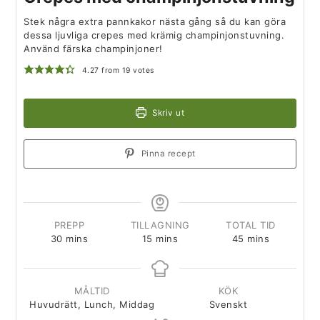
Stek några extra pannkakor nästa gång så du kan göra
dessa ljuvliga crepes med krämig champinjonstuvning.
Använd färska champinjoner!
4.27
from
19
votes
Skriv ut
Pinna recept
PREPP
TILLAGNING
TOTAL TID
30
mins
15
mins
45
mins
MÅLTID
KÖK
Huvudrätt, Lunch, Middag
Svenskt