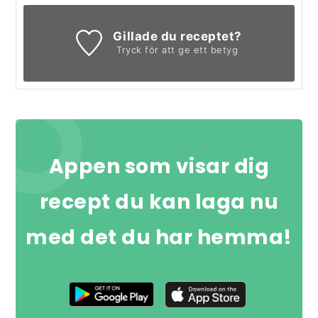
Gillade du receptet?
Tryck för att ge ett betyg
Appen som visar dig
recept du kan laga nu
med det du har hemma!