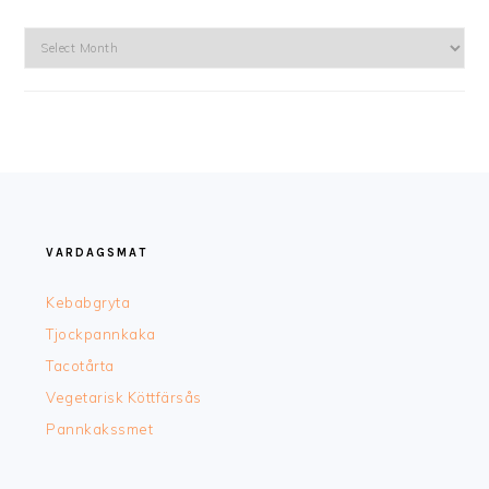
Arkiv
FOOTER
VARDAGSMAT
Kebabgryta
Tjockpannkaka
Tacotårta
Vegetarisk Köttfärsås
Pannkakssmet