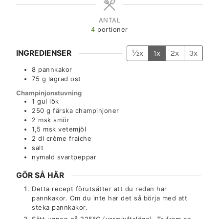
ANTAL
4
portioner
INGREDIENSER
½x
1x
2x
3x
8
pannkakor
75
g
lagrad ost
Champinjonstuvning
1
gul lök
250
g
färska champinjoner
2
msk
smör
1,5
msk
vetemjöl
2
dl
crème fraiche
salt
nymald svartpeppar
GÖR SÅ HÄR
Detta recept förutsätter att du redan har
pannkakor. Om du inte har det så börja med att
steka pannkakor.