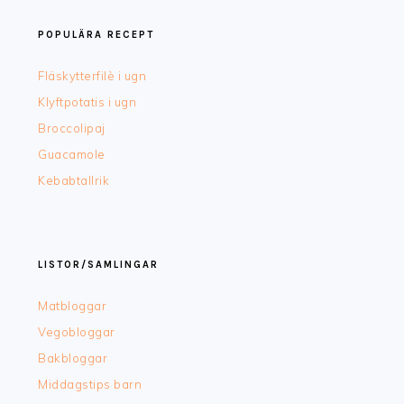
POPULÄRA RECEPT
Fläskytterfilè i ugn
Klyftpotatis i ugn
Broccolipaj
Guacamole
Kebabtallrik
LISTOR/SAMLINGAR
Matbloggar
Vegobloggar
Bakbloggar
Middagstips barn