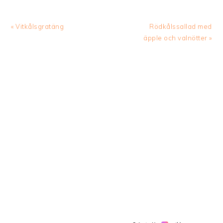
Previous
Next
« Vitkålsgratäng
Rödkålssallad med
Post:
Post:
äpple och valnötter »