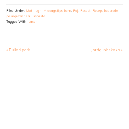
Filed Under:
Mat i ugn
,
Middagstips barn
,
Paj
,
Recept
,
Recept baserade
på ingredienser
,
Senaste
Tagged With:
bacon
Previous
Next
« Pulled pork
Jordgubbskaka »
Post:
Post: