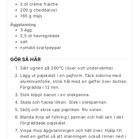
2
dl
crème fraiche
200
g
cheddarost
165
g
majs
Äggstanning
3
ägg
2,5
dl
havregrädde
salt
nymald svartpeppar
GÖR SÅ HÄR
Sätt ugnen på 200°C (över och undervärme).
Lägg ut pajskalet i en pajform. Täck sidorna med
aluminiumfolie, stick hål med en gaffel över botten.
Förgrädda i 12 min.
Stek klippt bacon i en stekpanna.
Skala och hacka löken. Stek i stekpannan.
Skölj och skiva upp paprikan. Riv osten.
Blanda ihop all fyllning i pannan och häll sen i det
förgräddade pajskalet.
Vispa ihop äggstanningen och häll över. Hjälp till
med en gaffel så att stanningen också rinner ned i