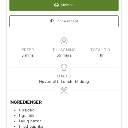
Skriv ut
Pinna recept
PREPP
TILLAGNING
TOTAL TID
5
mins
55
mins
1
hr
MÅLTID
Huvudrätt, Lunch, Middag
INGREDIENSER
1
pajdeg
1
gul lök
140
g
bacon
1
röd paprika