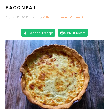
BACONPAJ
August 20, 2023
by
Kalle
Leave a Comment
Hoppa till recept
Skriv ut recept