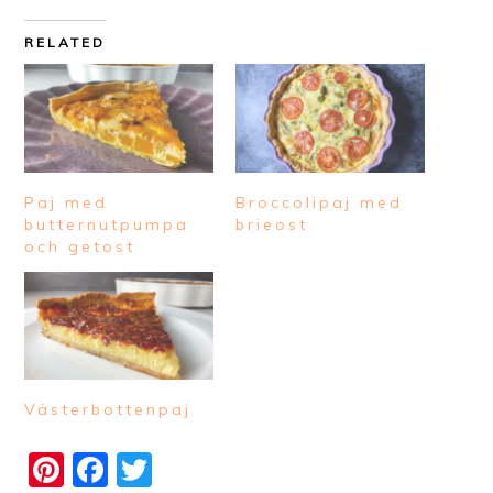
RELATED
Paj med
Broccolipaj med
butternutpumpa
brieost
och getost
Västerbottenpaj
Pinterest
Facebook
Twitter