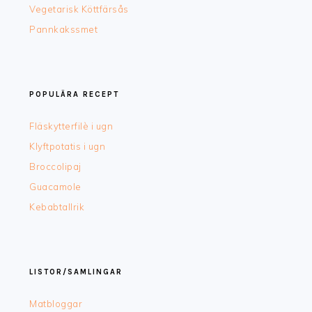
Vegetarisk Köttfärsås
Pannkakssmet
POPULÄRA RECEPT
Fläskytterfilè i ugn
Klyftpotatis i ugn
Broccolipaj
Guacamole
Kebabtallrik
LISTOR/SAMLINGAR
Matbloggar