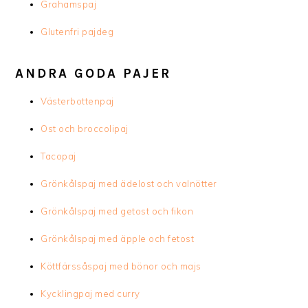
Grahamspaj
Glutenfri pajdeg
ANDRA GODA PAJER
Västerbottenpaj
Ost och broccolipaj
Tacopaj
Grönkålspaj med ädelost och valnötter
Grönkålspaj med getost och fikon
Grönkålspaj med äpple och fetost
Köttfärssåspaj med bönor och majs
Kycklingpaj med curry