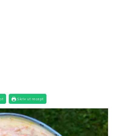
pt
Skriv ut recept