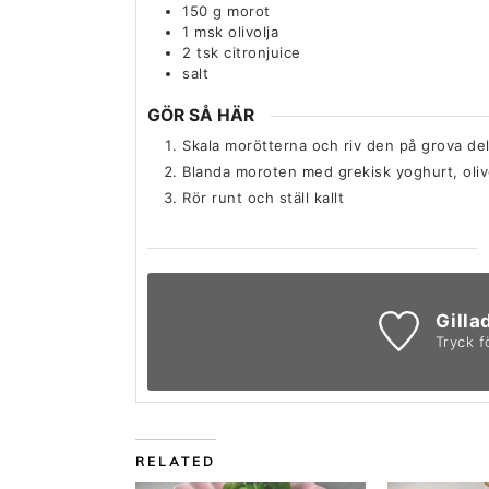
150
g
morot
1
msk
olivolja
2
tsk
citronjuice
salt
GÖR SÅ HÄR
Skala morötterna och riv den på grova del
Blanda moroten med grekisk yoghurt, olivolj
Rör runt och ställ kallt
Gilla
Tryck f
RELATED