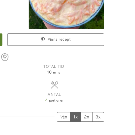
Pinna recept
TOTAL TID
10
mins
ANTAL
4
portioner
½x
1x
2x
3x