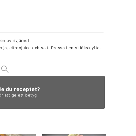
en av rivjärnet.
a, citronjuice och salt. Pressa i en vitlöksklyfta.
de du receptet?
ör att ge ett betyg