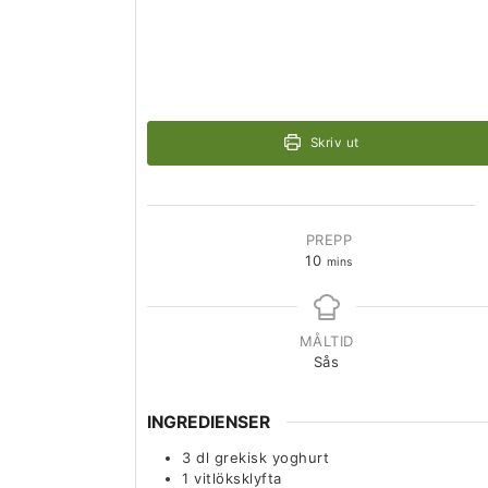
Skriv ut
PREPP
10
mins
MÅLTID
Sås
INGREDIENSER
3
dl
grekisk yoghurt
1
vitlöksklyfta