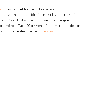
ziki
fast istället för gurka har vi riven morot. Jag
r var helt galet i förhållande till yoghurten så
recept. Även fast vi mer än halverade mängden
mindre mängd. Typ 100 g riven mängd morot borde passa
n nu så påminde den mer om
coleslaw
.