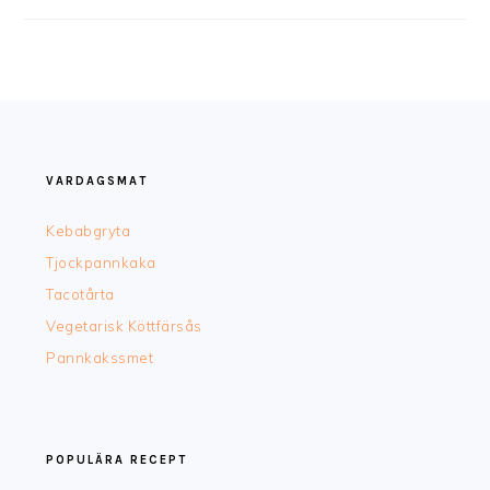
FOOTER
VARDAGSMAT
Kebabgryta
Tjockpannkaka
Tacotårta
Vegetarisk Köttfärsås
Pannkakssmet
POPULÄRA RECEPT