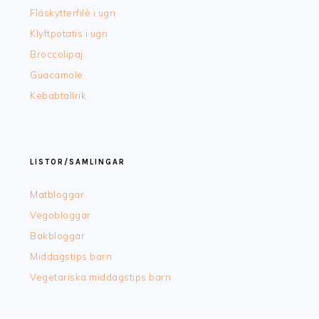
Fläskytterfilè i ugn
Klyftpotatis i ugn
Broccolipaj
Guacamole
Kebabtallrik
LISTOR/SAMLINGAR
Matbloggar
Vegobloggar
Bakbloggar
Middagstips barn
Vegetariska middagstips barn