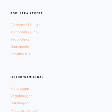
POPULÄRA RECEPT
Fläskytterfilè i ugn
Klyftpotatis i ugn
Broccolipaj
Guacamole
Kebabtallrik
LISTOR/SAMLINGAR
Matbloggar
Vegobloggar
Bakbloggar
Middagstips barn