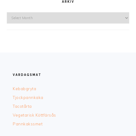
ARKIV
Arkiv
FOOTER
VARDAGSMAT
Kebabgryta
Tjockpannkaka
Tacotårta
Vegetarisk Köttfärsås
Pannkakssmet