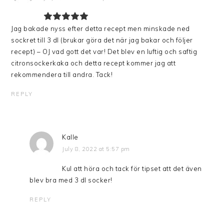
Jag bakade nyss efter detta recept men minskade ned
sockret till 3 dl (brukar göra det när jag bakar och följer
recept) – OJ vad gott det var! Det blev en luftig och saftig
citronsockerkaka och detta recept kommer jag att
rekommendera till andra. Tack!
REPLY
Kalle
July 8, 2022 at 5:57 pm
Kul att höra och tack för tipset att det även
blev bra med 3 dl socker!
REPLY