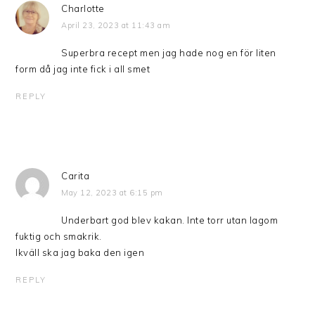
Charlotte
April 23, 2023 at 11:43 am
Superbra recept men jag hade nog en för liten
form då jag inte fick i all smet
REPLY
Carita
May 12, 2023 at 6:15 pm
Underbart god blev kakan. Inte torr utan lagom
fuktig och smakrik.
Ikväll ska jag baka den igen
REPLY