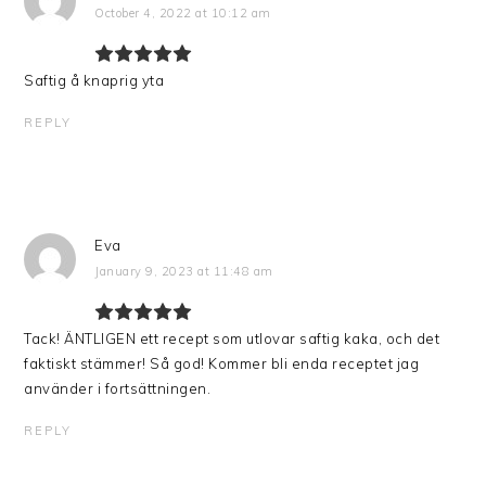
October 4, 2022 at 10:12 am
Saftig å knaprig yta
REPLY
Eva
January 9, 2023 at 11:48 am
Tack! ÄNTLIGEN ett recept som utlovar saftig kaka, och det
faktiskt stämmer! Så god! Kommer bli enda receptet jag
använder i fortsättningen.
REPLY