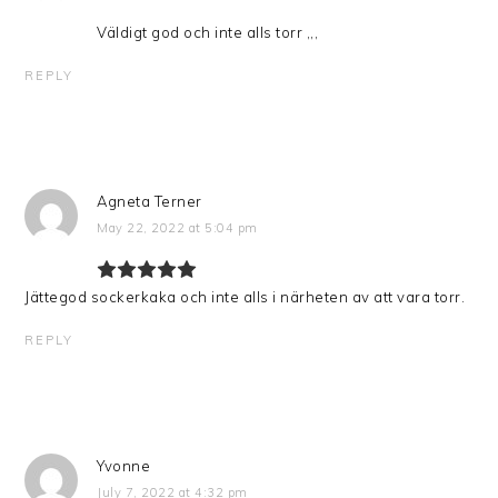
Väldigt god och inte alls torr ,,,
REPLY
Agneta Terner
May 22, 2022 at 5:04 pm
Jättegod sockerkaka och inte alls i närheten av att vara torr.
REPLY
Yvonne
July 7, 2022 at 4:32 pm