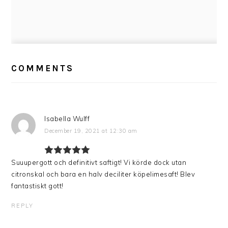
READER
INTERACTIONS
COMMENTS
Isabella Wulff
December 19, 2021 at 12:30 am
Suuupergott och definitivt saftigt! Vi körde dock utan
citronskal och bara en halv deciliter köpelimesaft! Blev
fantastiskt gott!
REPLY