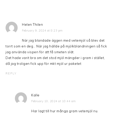
Helen Thilen
February 9, 2024 at 8:23 pm
När jag blandade äggen med vetemjöl så blev det
torrt som en deg… När jag hällde på mjölkblandningen så fick
jag använda vispen för att få smeten slät.
Det hade varit bra om det stod mjöl mängder i gram i stället,
då jag troligen fick upp för mkt mjöl ur paketet
REPLY
Kalle
February 10, 2024 at 10:44 am
Har lagt till hur många gram vetemjöl nu.