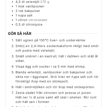
4,5
dl
vetemjöl
270 g
1
msk
vaniljsocker
2
tsk
bakpulver
1
nypa
salt
1
citron
citronskalet
0,5
dl
citronjuice
GÖR SÅ HÄR
Sätt ugnen på 150°C över- och undervärme
Smörj en 2,4-liters sockerkaksform rikligt med smör
och pudra med vetemjöl.
Smält smöret i en kastrull, häll i mjölken och ställ åt
sidan.
Vispa ägg och socker i ca 5 min med elvisp.
Blanda vetemjöl, vaniljsocker och bakpulver och
sikta ner i äggvispet. Strö över en nypa salt och rör
försiktigt ihop med en slickepott.
Häll i smörmjölken och rör ihop med slickepotten.
Zesta skalet från citronen och pressa ut juicen.
Häll ner ½ dl juice samt allt skal i smeten. Rör runt
och häll sen i formen