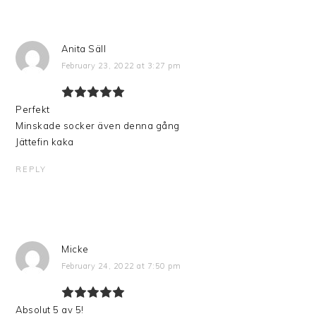
Anita Säll
February 23, 2022 at 3:27 pm
Perfekt
Minskade socker även denna gång
Jättefin kaka
REPLY
Micke
February 24, 2022 at 7:50 pm
Absolut 5 av 5!