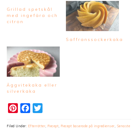
Grillad spetskål
med ingefära och
citron
Saffranssockerkaka
Äggvitekaka eller
silverkaka
Pinterest
Facebook
Twitter
Filed Under:
Efterrätter
,
Recept
,
Recept baserade på ingredienser
,
Senaste