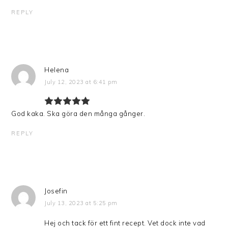
REPLY
Helena
July 12, 2023 at 6:41 pm
God kaka. Ska göra den många gånger.
REPLY
Josefin
July 13, 2023 at 5:25 pm
Hej och tack för ett fint recept. Vet dock inte vad