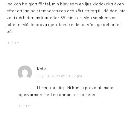
jag kan ha gjort för fel, min blev som en ljus kladdkaka även
efter att jag höjt temperaturen och kört ett tag till då den inte
var i närheten av klar efter 55 minuter. Men smaken var
jättefin. Måste prova igen, kanske det är vår ugn det är fel
på!
REPLY
Kalle
July 13, 2023 at 10:22 pm
Hmm, konstigt. Ni kan ju prova att mäta
ugnsvärmen med en annan termometer.
REPLY