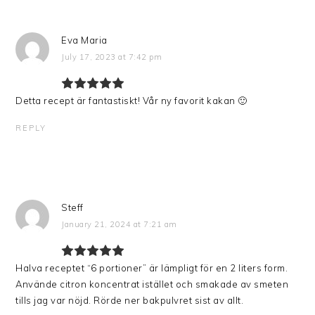
Eva Maria
July 17, 2023 at 7:42 pm
Detta recept är fantastiskt! Vår ny favorit kakan 🙂
REPLY
Steff
January 21, 2024 at 7:21 am
Halva receptet “6 portioner” är lämpligt för en 2 liters form.
Använde citron koncentrat istället och smakade av smeten
tills jag var nöjd. Rörde ner bakpulvret sist av allt.