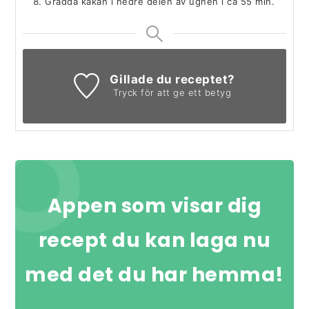
Grädda kakan i nedre delen av ugnen i ca 55 min.
Gillade du receptet?
Tryck för att ge ett betyg
Appen som visar dig
recept du kan laga nu
med det du har hemma!