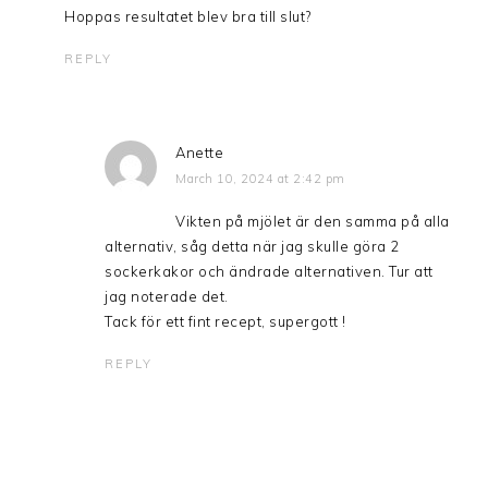
Hoppas resultatet blev bra till slut?
REPLY
Anette
March 10, 2024 at 2:42 pm
Vikten på mjölet är den samma på alla
alternativ, såg detta när jag skulle göra 2
sockerkakor och ändrade alternativen. Tur att
jag noterade det.
Tack för ett fint recept, supergott !
REPLY