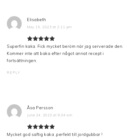
Elisabeth
May 15, 2023 at 2:11 pm
Superfin kaka. Fick mycket beröm när jag serverade den.
Kommer inte att baka efter något annat recept i
fortsättningen.
REPLY
Åsa Persson
June 24, 2023 at 9:04 am
Mycket god saftig kaka ,perfekt till jordgubbar !