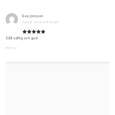
Eva Jonsson
April 9, 2023 at 9:23 pm
Såå saftig och god
REPLY