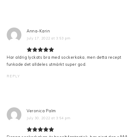
Anna-Karin
July 17, 2022 at 3:53 pm
Har aldrig lyckats bra med sockerkaka, men detta recept
funkade det alldeles utmärkt super god.
REPLY
Veronica Palm
July 30, 2022 at 3:54 pm
Denna sockerkakan är heeelt fantastisk, har gjort den sååå