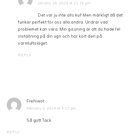
January 28, 2024 at 11:15 pm
Det var ju inte alls kul! Men märkligt då det
funkar perfekt för oss alla andra. Undrar vad
problemet kan vara. Min gissning är att du hade fel
inställning på din ugn och har kört den på
varmluftsläget.
REPLY
Frehiwot
February 3, 2024 at 3:12 pm
Så gott Tack
REPLY