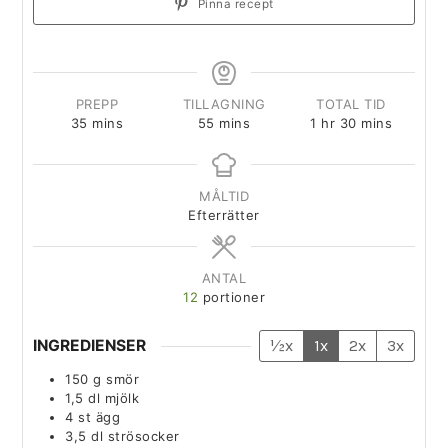
Pinna recept
PREPP
TILLAGNING
TOTAL TID
35
mins
55
mins
1
hr
30
mins
MÅLTID
Efterrätter
ANTAL
12
portioner
INGREDIENSER
½x
1x
2x
3x
150
g
smör
1,5
dl
mjölk
4
st
ägg
3,5
dl
strösocker