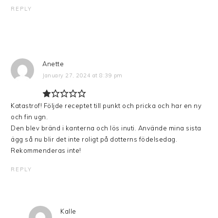
REPLY
Anette
January 27, 2024 at 8:39 pm
Katastrof! Följde receptet till punkt och pricka och har en ny
och fin ugn.
Den blev bränd i kanterna och lös inuti. Använde mina sista
ägg så nu blir det inte roligt på dotterns födelsedag.
Rekommenderas inte!
REPLY
Kalle