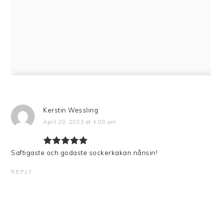
Kerstin Wessling
April 20, 2023 at 4:08 pm
Saftigaste och godaste sockerkakan nånsin!
REPLY