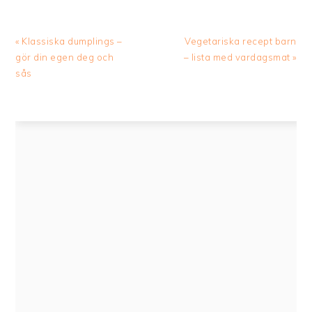
Previous
Next
« Klassiska dumplings –
Vegetariska recept barn
Post:
Post:
gör din egen deg och
– lista med vardagsmat »
sås