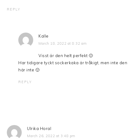
REPLY
Kalle
March 18, 2022 at 8:32 am
Visst är den helt perfekt 🙂
Har tidigare tyckt sockerkaka är tråkigt, men inte den
här inte 🙂
REPLY
Ulrika Horal
March 26, 2022 at 3:48 pm