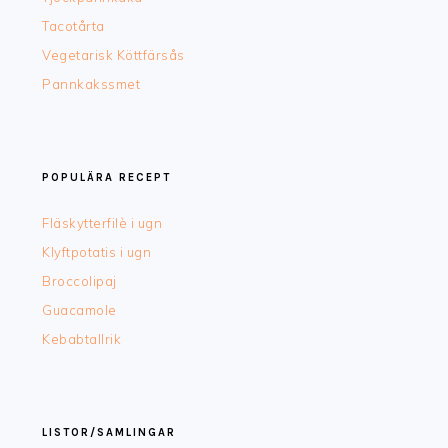
Tacotårta
Vegetarisk Köttfärsås
Pannkakssmet
POPULÄRA RECEPT
Fläskytterfilè i ugn
Klyftpotatis i ugn
Broccolipaj
Guacamole
Kebabtallrik
LISTOR/SAMLINGAR