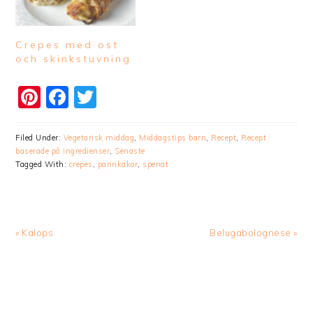
Crepes med ost
och skinkstuvning
Pinterest
Facebook
Twitter
Filed Under:
Vegetarisk middag
,
Middagstips barn
,
Recept
,
Recept
baserade på ingredienser
,
Senaste
Tagged With:
crepes
,
pannkakor
,
spenat
Previous
Next
« Kalops
Belugabolognese »
Post:
Post: