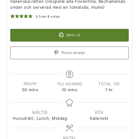
italienska rätten Crespelle alla Fiorentina. Bechamelsås
under och serverad med en tomatsås, mums!
5
from
8
votes
Skriv ut
Pinna recept
PREPP
TILLAGNING
TOTAL TID
50
mins
10
mins
1
hr
MÅLTID
KÖK
Huvudrätt, Lunch, Middag
Italienskt
ANTAL