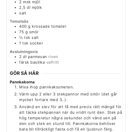
2
msk
mjöl
2,5
dl
mjölk
salt
Tomatsås
400
g
krossade tomater
75
g
smör
½
tsk
salt
1
tsk
socker
Avslutningsvis
2
dl
parmesan
riven
färsk basilika
valfritt
GÖR SÅ HÄR
Pannkakorna
Mixa ihop pannkakssmeten.
Värm upp 2 eller 3 stekpannor med smör (det går
mycket fortare med 3..).
Använd en slev för att få med precis rätt mängd för
att täcka stekpannan när du vridit runt den. Stek på
hög temperatur några sekunder och vänd sen på
den och stek en stund till. Pannkakorna behöver
bara bli tillräckligt fasta och få en ljusbrun färg.