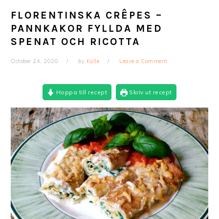
FLORENTINSKA CRÊPES –
PANNKAKOR FYLLDA MED
SPENAT OCH RICOTTA
October 24, 2020
by
Kalle
Leave a Comment
Hoppa till recept
Skriv ut recept