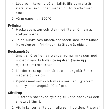
Lägg pannkakorna på en tallrik tills dom alla är
klara, ställ sen undan medan du fortsätter med
resten.
Värm ugnen till 250°C.
Fyllning
Hacka spenaten och stek med lite smör i en av
stekpannorna.
Ta en bunke och blanda spenaten med resterande
ingredienser i fyllningen. Ställ sen åt sidan.
Bechamelsås
Smält smöret i en av stekpannorna, mixa sen med
mjölet innan du häller på mjölken (värm upp
mjölken i mikron innan).
Låt det koka upp och låt puttra i ungefär 3 min
medans du rör om.
Krydda med salt och häll sen ner i en ugnsform
som rymmer ungefär 10 crêpes.
Sätt ihop
Tillsätt en stor sked fyllning till varje pannkaka och
smeta ut jämnt.
Vik in kanterna lite och rulla sen ihop den. Placera i