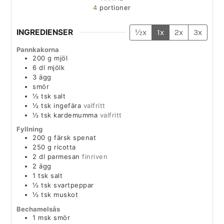
4
portioner
INGREDIENSER
½x
1x
2x
3x
Pannkakorna
200
g
mjöl
6
dl
mjölk
3
ägg
smör
½
tsk
salt
½
tsk
ingefära
valfritt
½
tsk
kardemumma
valfritt
Fyllning
200
g
färsk spenat
250
g
ricotta
2
dl
parmesan
finriven
2
ägg
1
tsk
salt
½
tsk
svartpeppar
½
tsk
muskot
Bechamelsås
1
msk
smör