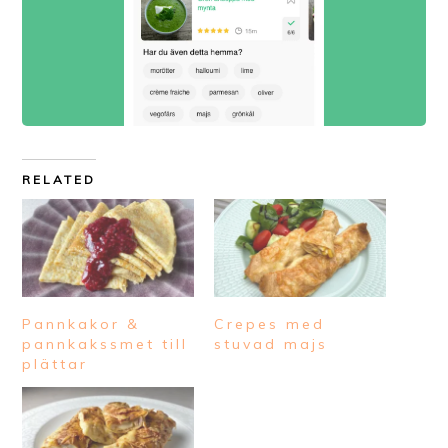
RELATED
Pannkakor &
Crepes med
pannkakssmet till
stuvad majs
plättar