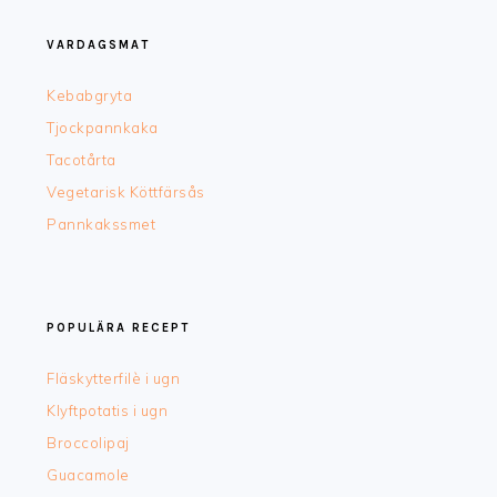
VARDAGSMAT
Kebabgryta
Tjockpannkaka
Tacotårta
Vegetarisk Köttfärsås
Pannkakssmet
POPULÄRA RECEPT
Fläskytterfilè i ugn
Klyftpotatis i ugn
Broccolipaj
Guacamole