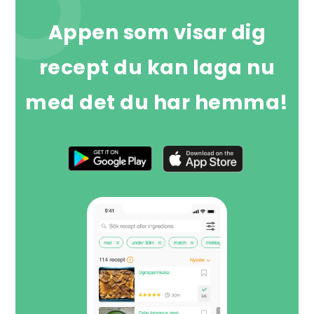
Appen som visar dig
recept du kan laga nu
med det du har hemma!