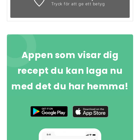
Tryck för att ge ett betyg
Appen som visar dig
recept du kan laga nu
med det du har hemma!