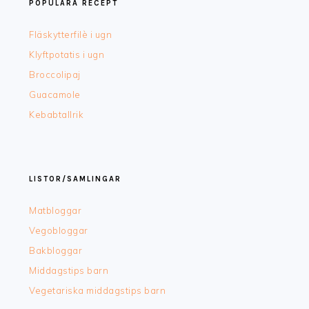
POPULÄRA RECEPT
Fläskytterfilè i ugn
Klyftpotatis i ugn
Broccolipaj
Guacamole
Kebabtallrik
LISTOR/SAMLINGAR
Matbloggar
Vegobloggar
Bakbloggar
Middagstips barn
Vegetariska middagstips barn