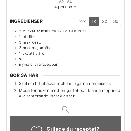
ANTAL
4
portioner
INGREDIENSER
½x
1x
2x
3x
2
burkar
tonfisk
ca 170 g i en burk
1
rödlök
3
msk
keso
3
msk
majonnäs
1
skvätt
citron
salt
nymald svartpeppar
GÖR SÅ HÄR
Skala och finhacka rödlöken (gärna i en mixer).
Mosa tonfisken med en gaffel och blanda ihop med
alla resterande ingredienser.
Gillade du receptet?