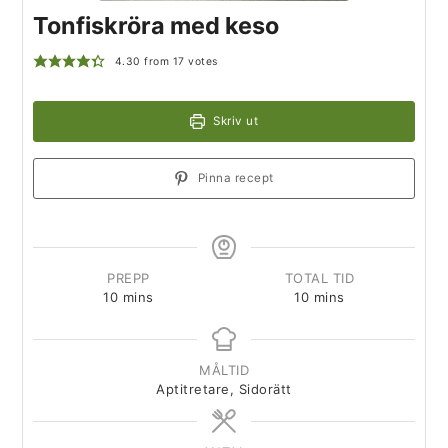
Tonfiskröra med keso
4.30
from
17
votes
Skriv ut
Pinna recept
PREPP
TOTAL TID
10
mins
10
mins
MÅLTID
Aptitretare, Sidorätt