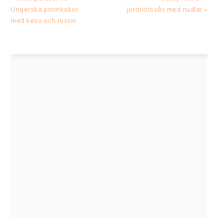
Post:
Post:
Ungerska pannkakor
jordnötssås med nudlar »
med keso och russin