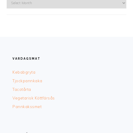
Arkiv
FOOTER
VARDAGSMAT
Kebabgryta
Tjockpannkaka
Tacotårta
Vegetarisk Köttfärsås
Pannkakssmet