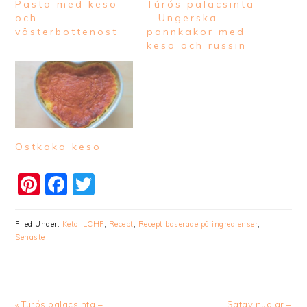
Pasta med keso
Túrós palacsinta
och
– Ungerska
västerbottenost
pannkakor med
keso och russin
Ostkaka keso
Pinterest
Facebook
Twitter
Filed Under:
Keto
,
LCHF
,
Recept
,
Recept baserade på ingredienser
,
Senaste
Previous
Next
« Túrós palacsinta –
Satay nudlar –