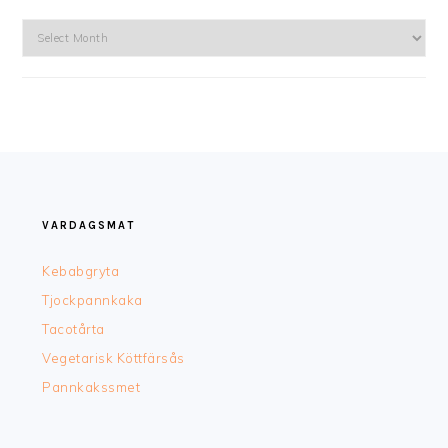
Arkiv
FOOTER
VARDAGSMAT
Kebabgryta
Tjockpannkaka
Tacotårta
Vegetarisk Köttfärsås
Pannkakssmet