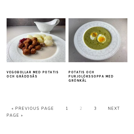
VEGOBOLLAR MED POTATIS
POTATIS OCH
OCH GRÄDDSÅS
PURJOLÖKSSOPPA MED
GRÖNKÅL
GO
PAGE
PAGE
PAGE
GO
«
PREVIOUS PAGE
1
2
3
NEXT
TO
TO
PAGE »
PRIMARY