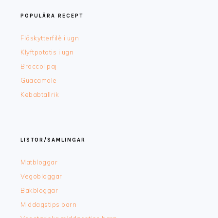
POPULÄRA RECEPT
Fläskytterfilè i ugn
Klyftpotatis i ugn
Broccolipaj
Guacamole
Kebabtallrik
LISTOR/SAMLINGAR
Matbloggar
Vegobloggar
Bakbloggar
Middagstips barn