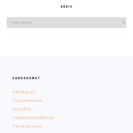
ARKIV
Arkiv
FOOTER
VARDAGSMAT
Kebabgryta
Tjockpannkaka
Tacotårta
Vegetarisk Köttfärsås
Pannkakssmet