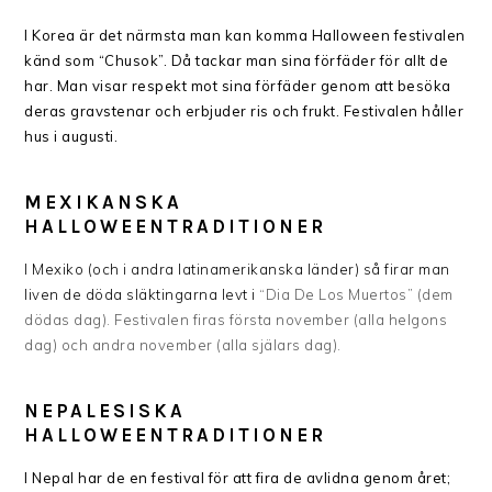
I Korea är det närmsta man kan komma Halloween festivalen
känd som “Chusok”. Då tackar man sina förfäder för allt de
har. Man visar respekt mot sina förfäder genom att besöka
deras gravstenar och erbjuder ris och frukt. Festivalen håller
hus i augusti.
MEXIKANSKA
HALLOWEENTRADITIONER
I Mexiko (och i andra latinamerikanska länder) så firar man
liven de döda släktingarna levt i
“
Dia De Los Muertos” (dem
dödas dag). Festivalen firas första november (alla helgons
dag) och andra november (alla själars dag).
NEPALESISKA
HALLOWEENTRADITIONER
I Nepal har de en festival för att fira de avlidna genom året;