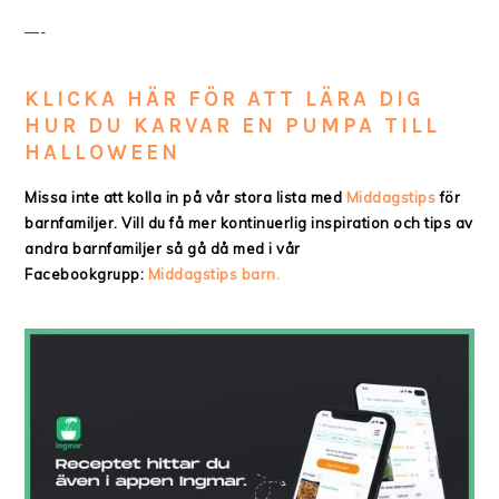
—-
KLICKA HÄR FÖR ATT LÄRA DIG
HUR DU KARVAR EN PUMPA TILL
HALLOWEEN
Missa inte att kolla in på vår stora lista med
Middagstips
för
barnfamiljer. Vill du få mer kontinuerlig inspiration och tips av
andra barnfamiljer så gå då med i vår
Facebookgrupp:
Middagstips barn.