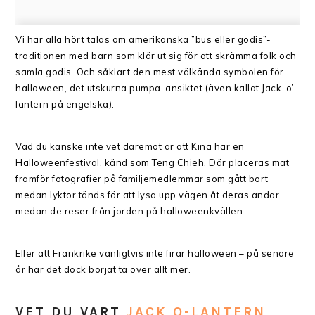
Vi har alla hört talas om amerikanska ”bus eller godis”-
traditionen med barn som klär ut sig för att skrämma folk och
samla godis. Och såklart den mest välkända symbolen för
halloween, det utskurna pumpa-ansiktet (även kallat Jack-o’-
lantern på engelska).
Vad du kanske inte vet däremot är att Kina har en
Halloweenfestival, känd som Teng Chieh. Där placeras mat
framför fotografier på familjemedlemmar som gått bort
medan lyktor tänds för att lysa upp vägen åt deras andar
medan de reser från jorden på halloweenkvällen.
Eller att Frankrike vanligtvis inte firar halloween – på senare
år har det dock börjat ta över allt mer.
VET DU VART
JACK O-LANTERN