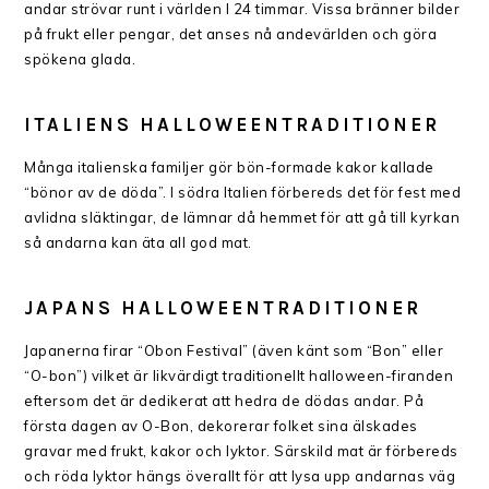
andar strövar runt i världen I 24 timmar. Vissa bränner bilder
på frukt eller pengar, det anses nå andevärlden och göra
spökena glada.
ITALIENS
HALLOWEENTRADITIONER
Många italienska familjer gör bön-formade kakor kallade
“bönor av de döda”. I södra Italien förbereds det för fest med
avlidna släktingar, de lämnar då hemmet för att gå till kyrkan
så andarna kan äta all god mat.
JAPANS
HALLOWEENTRADITIONER
Japanerna firar “Obon Festival” (även känt som “Bon” eller
“O-bon”) vilket är likvärdigt traditionellt halloween-firanden
eftersom det är dedikerat att hedra de dödas andar. På
första dagen av O-Bon, dekorerar folket sina älskades
gravar med frukt, kakor och lyktor. Särskild mat är förbereds
och röda lyktor hängs överallt för att lysa upp andarnas väg