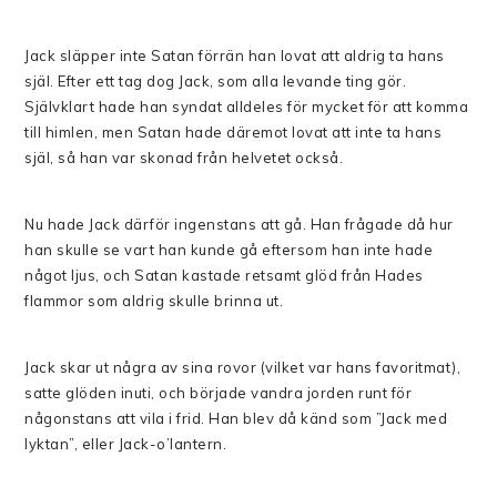
Jack släpper inte Satan förrän han lovat att aldrig ta hans
själ. Efter ett tag dog Jack, som alla levande ting gör.
Självklart hade han syndat alldeles för mycket för att komma
till himlen, men Satan hade däremot lovat att inte ta hans
själ, så han var skonad från helvetet också.
Nu hade Jack därför ingenstans att gå. Han frågade då hur
han skulle se vart han kunde gå eftersom han inte hade
något ljus, och Satan kastade retsamt glöd från Hades
flammor som aldrig skulle brinna ut.
Jack skar ut några av sina rovor (vilket var hans favoritmat),
satte glöden inuti, och började vandra jorden runt för
någonstans att vila i frid. Han blev då känd som ”Jack med
lyktan”, eller Jack-o’lantern
.