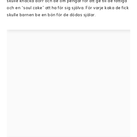
skulle knacka dörr och be om pengar för att ge till de fattiga
och en “soul cake” att ha för sig själva. För varje kaka de fick
skulle barnen be en bön för de dödas själar.