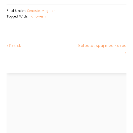
Filed Under:
Senaste
,
Vi gillar
Tagged With:
halloween
Previous
Next
« Knäck
Sötpotatispaj med kokos
Post:
Post:
»