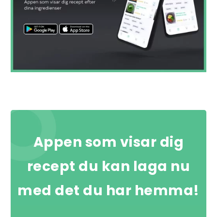
Appen som visar dig
recept du kan laga nu
med det du har hemma!