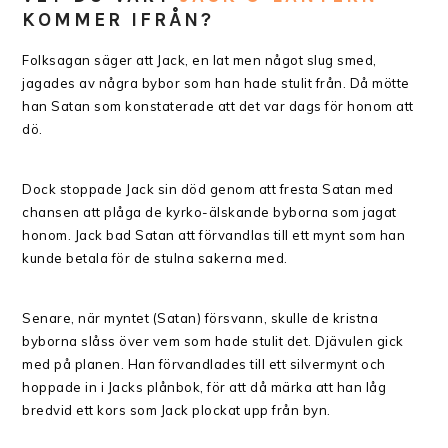
KOMMER IFRÅN?
Folksagan säger att Jack, en lat men något slug smed,
jagades av några bybor som han hade stulit från. Då mötte
han Satan som konstaterade att det var dags för honom att
dö.
Dock stoppade Jack sin död genom att fresta Satan med
chansen att plåga de kyrko-älskande byborna som jagat
honom. Jack bad Satan att förvandlas till ett mynt som han
kunde betala för de stulna sakerna med.
Senare, när myntet (Satan) försvann, skulle de kristna
byborna slåss över vem som hade stulit det. Djävulen gick
med på planen. Han förvandlades till ett silvermynt och
hoppade in i Jacks plånbok, för att då märka att han låg
bredvid ett kors som Jack plockat upp från byn.