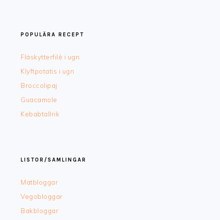
POPULÄRA RECEPT
Fläskytterfilè i ugn
Klyftpotatis i ugn
Broccolipaj
Guacamole
Kebabtallrik
LISTOR/SAMLINGAR
Matbloggar
Vegobloggar
Bakbloggar