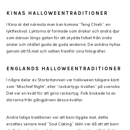
KINAS
HALLOWEENTRADITIONER
I Kina är det närmsta man kan komma “Teng Chieh”, en
lyktfestival. Lyktorna är formade som drakar och andra djur
som dansar längs gatan för att skydda folket från onda
andar och istället guida de goda andarna. De avlidna hyllas
genom att få mat och vatten framför sina fotografier.
ENGLANDS
HALLOWEENTRADITIONER
I några delar av Storbritannien var halloween tidigare känt
som ”Mischief Night”, eller “rackartygs-kvällen” på svenska.
Det var en kväll för att göra rackartyg. Folk brukade ta av
dörrarna från gångjärnen dessa kvällar.
Andra tidiga traditioner var att barn tiggde mat, detta
ersattes senare med ”Soul Caking”. Idén var då att att barn