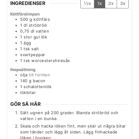
INGREDIENSER
½x
1x
2x
3x
Köttfärslimpan
500
g
köttfärs
1
dl
ströbröd
0,75
dl
vatten
1
stor
gul lök
1
ägg
1
tsk
salt
svartpeppar
1
tsk
worcestershiresås
Ihopsättning
olja
till formen
140
g
bacon
1
schalottenlök
lökbitar
GÖR SÅ HÄR
Sätt ugnen på 200 grader. Blanda ströbröd och
vatten i en bunke.
Skala och hacka löken fint, men skär ut några bitar
som tänder och lägg åt sidan. Lägg finhackade
löken i bunken.