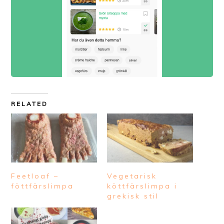
RELATED
Feetloaf –
Vegetarisk
föttfärslimpa
köttfärslimpa i
grekisk stil