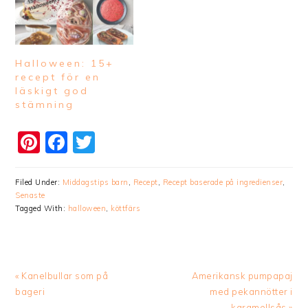
Halloween: 15+
recept för en
läskigt god
stämning
Pinterest
Facebook
Twitter
Filed Under:
Middagstips barn
,
Recept
,
Recept baserade på ingredienser
,
Senaste
Tagged With:
halloween
,
köttfärs
Previous
Next
« Kanelbullar som på
Amerikansk pumpapaj
Post:
Post:
bageri
med pekannötter i
karamellsås »