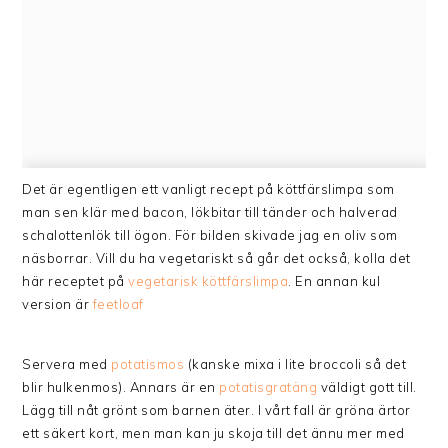
Det är egentligen ett vanligt recept på köttfärslimpa som
man sen klär med bacon, lökbitar till tänder och halverad
schalottenlök till ögon. För bilden skivade jag en oliv som
näsborrar. Vill du ha vegetariskt så går det också, kolla det
här receptet på
vegetarisk köttfärslimpa
. En annan kul
version är
feetloaf
Servera med
potatismos
(kanske mixa i lite broccoli så det
blir hulkenmos). Annars är en
potatisgratäng
väldigt gott till.
Lägg till nåt grönt som barnen äter. I vårt fall är gröna ärtor
ett säkert kort, men man kan ju skoja till det ännu mer med