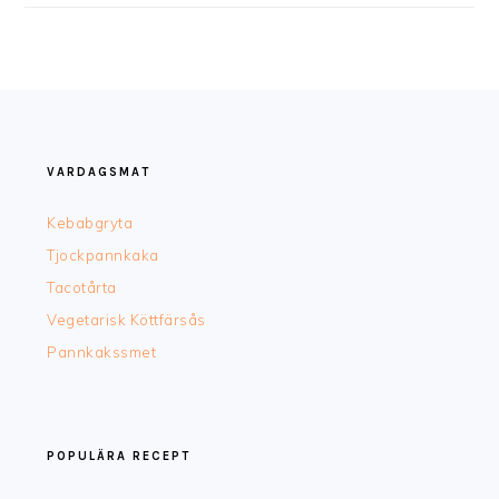
FOOTER
VARDAGSMAT
Kebabgryta
Tjockpannkaka
Tacotårta
Vegetarisk Köttfärsås
Pannkakssmet
POPULÄRA RECEPT