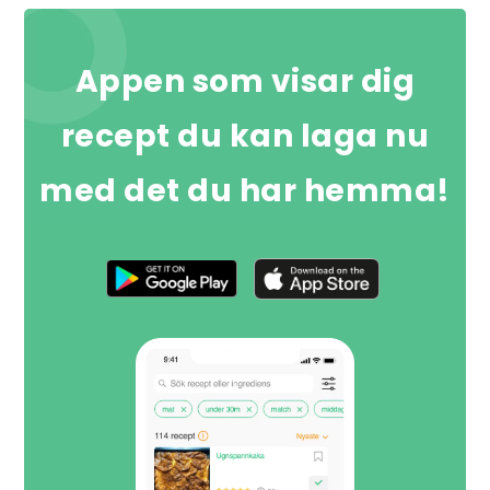
Appen som visar dig
recept du kan laga nu
med det du har hemma!