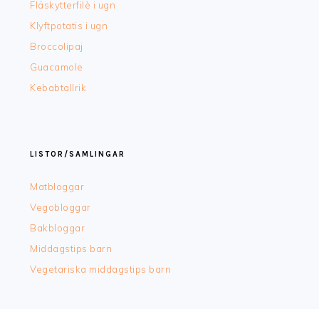
Fläskytterfilè i ugn
Klyftpotatis i ugn
Broccolipaj
Guacamole
Kebabtallrik
LISTOR/SAMLINGAR
Matbloggar
Vegobloggar
Bakbloggar
Middagstips barn
Vegetariska middagstips barn