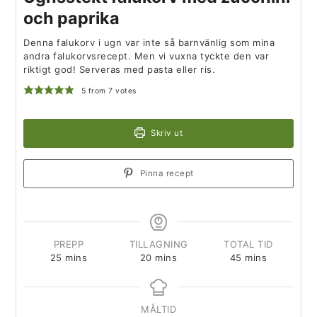
och paprika
Denna falukorv i ugn var inte så barnvänlig som mina
andra falukorvsrecept. Men vi vuxna tyckte den var
riktigt god! Serveras med pasta eller ris.
5
from
7
votes
Skriv ut
Pinna recept
PREPP
TILLAGNING
TOTAL TID
25
mins
20
mins
45
mins
MÅLTID