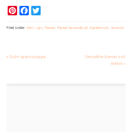
Pinterest
Facebook
Twitter
Filed Under:
Mat i ugn
,
Recept
,
Recept baserade på ingredienser
,
Senaste
Previous
Next
« Grön sparrissoppa
Smoothie banan och
Post:
Post:
melon »