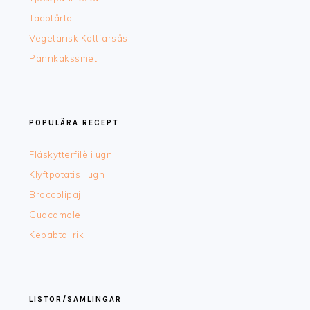
Tacotårta
Vegetarisk Köttfärsås
Pannkakssmet
POPULÄRA RECEPT
Fläskytterfilè i ugn
Klyftpotatis i ugn
Broccolipaj
Guacamole
Kebabtallrik
LISTOR/SAMLINGAR