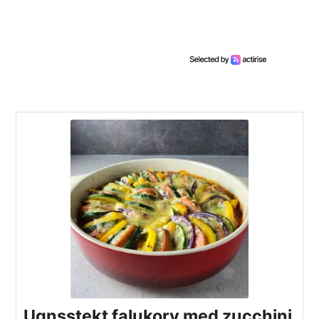
Ugnsstekt falukorv med zucchini