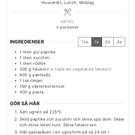
Huvudrätt, Lunch, Middag
ANTAL
4
portioner
INGREDIENSER
½x
1x
2x
3x
1
liten
gul paprika
1
liten
zucchini
1
liten
rödlök
300
g
falukorv
vi hade en vegetarisk falukorv
400
g
pastasås
1
tsk
timjan
100
g
västerbottenost
400
g
pasta
GÖR SÅ HÄR
Sätt ugnen på 225°C
Skölj paprika och zucchini och skiva upp dom. Skala
och skiva löken tunt. Skiva falukorven
Häll pastasåsen i en ugnsform på ca 24 cm i