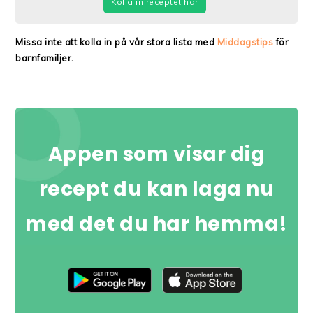
Kolla in receptet här
Missa inte att kolla in på vår stora lista med
Middagstips
för
barnfamiljer.
Appen som visar dig
recept du kan laga nu
med det du har hemma!