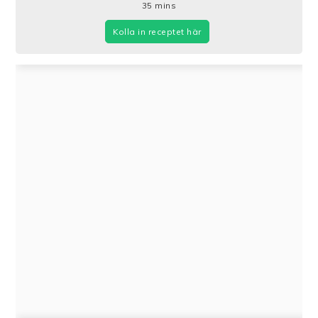
35
mins
Kolla in receptet här