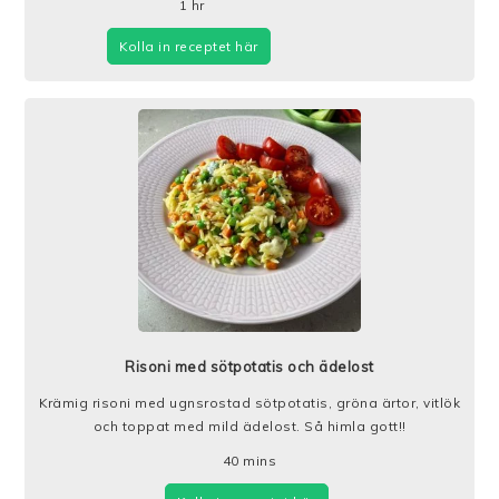
1
hr
Kolla in receptet här
Risoni med sötpotatis och ädelost
Krämig risoni med ugnsrostad sötpotatis, gröna ärtor, vitlök
och toppat med mild ädelost. Så himla gott!!
40
mins