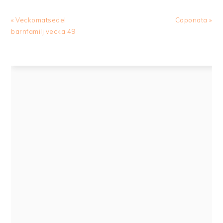
Previous
Next
« Veckomatsedel
Caponata »
Post:
Post:
barnfamilj vecka 49