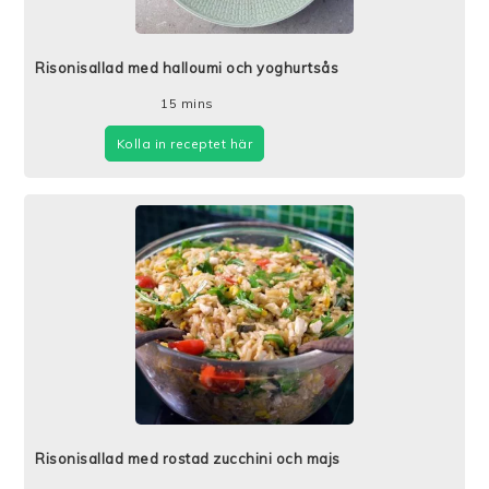
Risonisallad med halloumi och yoghurtsås
15
mins
Kolla in receptet här
Risonisallad med rostad zucchini och majs