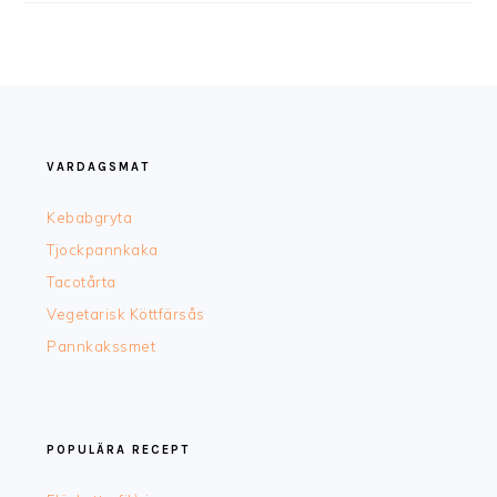
FOOTER
VARDAGSMAT
Kebabgryta
Tjockpannkaka
Tacotårta
Vegetarisk Köttfärsås
Pannkakssmet
POPULÄRA RECEPT