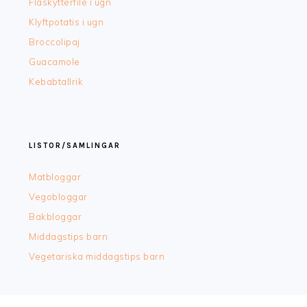
Fläskytterfilè i ugn
Klyftpotatis i ugn
Broccolipaj
Guacamole
Kebabtallrik
LISTOR/SAMLINGAR
Matbloggar
Vegobloggar
Bakbloggar
Middagstips barn
Vegetariska middagstips barn