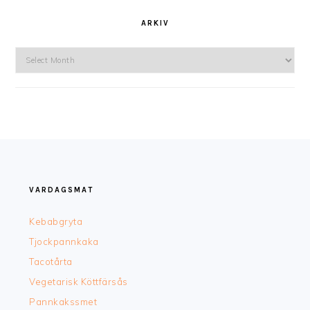
ARKIV
Arkiv
FOOTER
VARDAGSMAT
Kebabgryta
Tjockpannkaka
Tacotårta
Vegetarisk Köttfärsås
Pannkakssmet