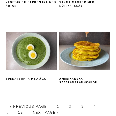
VEGETARISK CARBONARA MED
VARMA MACKOR MED
ÄRTOR
KÖTTFÄRSSÅS
SPENATSOPPA MED ÄGG
AMERIKANSKA
SAFFRANSPANNKAKOR
GO
PAGE
PAGE
PAGE
PAGE
Interi
«
PREVIOUS PAGE
1
2
3
4
TO
PAGE
GO
pages
…
18
NEXT PAGE »