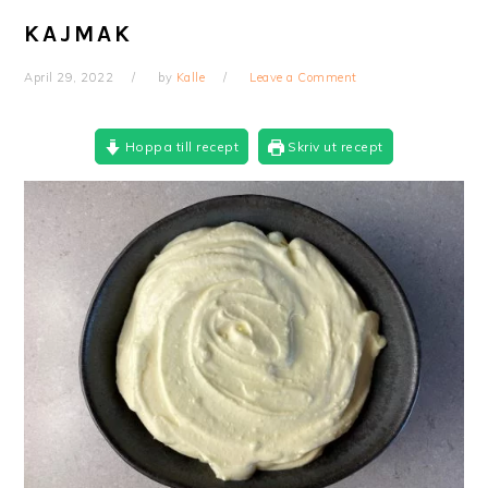
KAJMAK
April 29, 2022
by
Kalle
Leave a Comment
Hoppa till recept
Skriv ut recept