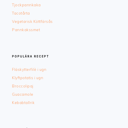
Tjockpannkaka
Tacotårta
Vegetarisk Köttfärsås
Pannkakssmet
POPULÄRA RECEPT
Fläskytterfilè i ugn
Klyftpotatis i ugn
Broccolipaj
Guacamole
Kebabtallrik