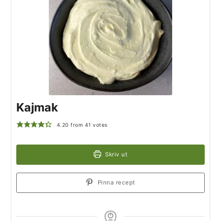
Kajmak
4.20
from
41
votes
Skriv ut
Pinna recept