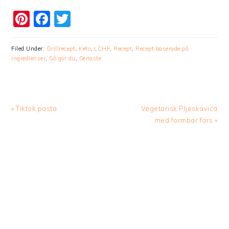
Pinterest
Facebook
Twitter
Filed Under:
Grillrecept
,
Keto
,
LCHF
,
Recept
,
Recept baserade på
ingredienser
,
Så gör du
,
Senaste
Previous
Next
« Tiktok pasta
Vegetarisk Pljeskavica
Post:
Post:
med formbar färs »