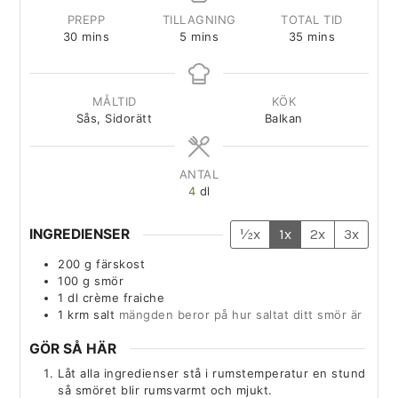
PREPP
TILLAGNING
TOTAL TID
30
mins
5
mins
35
mins
MÅLTID
KÖK
Sås, Sidorätt
Balkan
ANTAL
4
dl
INGREDIENSER
½x
1x
2x
3x
200
g
färskost
100
g
smör
1
dl
crème fraiche
1
krm
salt
mängden beror på hur saltat ditt smör är
GÖR SÅ HÄR
Låt alla ingredienser stå i rumstemperatur en stund
så smöret blir rumsvarmt och mjukt.