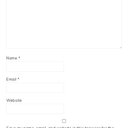
Name
*
Email
*
Website
Save my name, email, and website in this browser for the