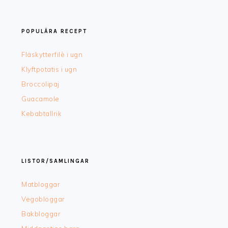
POPULÄRA RECEPT
Fläskytterfilè i ugn
Klyftpotatis i ugn
Broccolipaj
Guacamole
Kebabtallrik
LISTOR/SAMLINGAR
Matbloggar
Vegobloggar
Bakbloggar