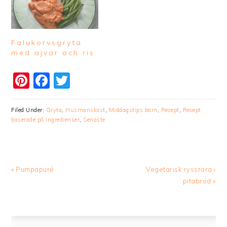
Falukorvsgryta
med ajvar och ris
Pinterest
Facebook
Twitter
Filed Under:
Gryta
,
Husmanskost
,
Middagstips barn
,
Recept
,
Recept
baserade på ingredienser
,
Senaste
Previous
Next
« Pumpapuré
Vegetarisk ryssröra i
Post:
Post:
pitabröd »