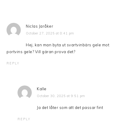
Niclas Jaråker
October 27, 2025 at 8:41 pm
Hej, kan man byta ut svartvinbärs gele mot
portvins gele? Vill gäran prova det?
REPLY
Kalle
October 30, 2025 at 9:51 pm
Ja det låter som att det passar fint
REPLY