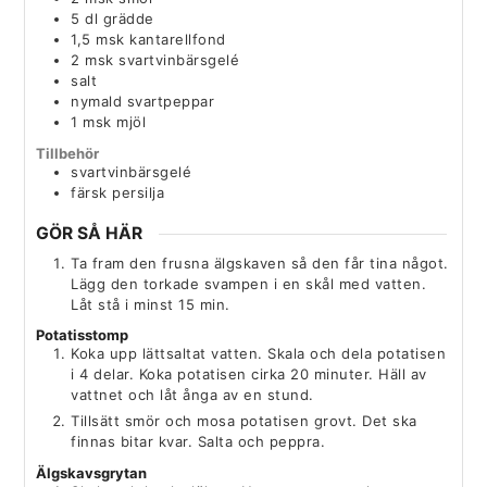
5
dl
grädde
1,5
msk
kantarellfond
2
msk
svartvinbärsgelé
salt
nymald svartpeppar
1
msk
mjöl
Tillbehör
svartvinbärsgelé
färsk persilja
GÖR SÅ HÄR
Ta fram den frusna älgskaven så den får tina något.
Lägg den torkade svampen i en skål med vatten.
Låt stå i minst 15 min.
Potatisstomp
Koka upp lättsaltat vatten. Skala och dela potatisen
i 4 delar. Koka potatisen cirka 20 minuter.­ Häll av
vattnet och låt ånga av en stund.
Tillsätt smör och mosa potatisen grovt. Det ska
finnas bitar kvar. Salta och peppra.
Älgskavsgrytan