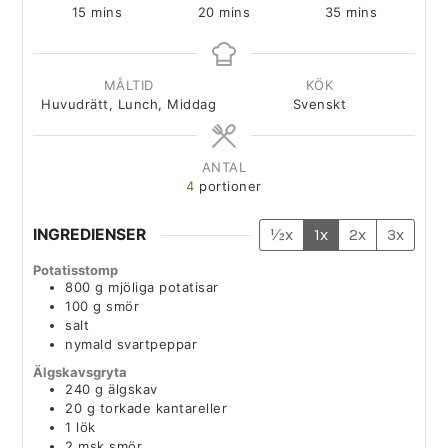
15
mins
20
mins
35
mins
MÅLTID
KÖK
Huvudrätt, Lunch, Middag
Svenskt
ANTAL
4
portioner
INGREDIENSER
½x
1x
2x
3x
Potatisstomp
800
g
mjöliga potatisar
100
g
smör
salt
nymald svartpeppar
Älgskavsgryta
240
g
älgskav
20
g
torkade kantareller
1
lök
2
msk
smör