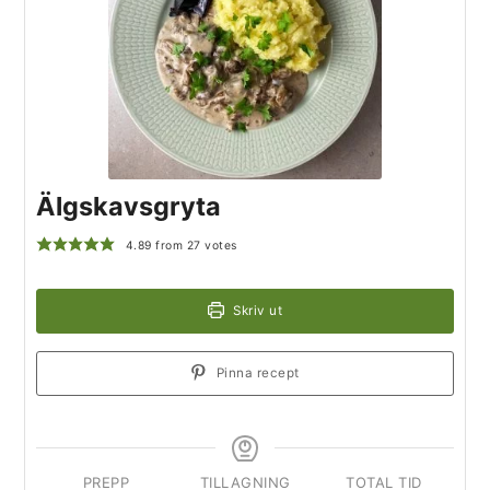
Älgskavsgryta
4.89
from
27
votes
Skriv ut
Pinna recept
PREPP
TILLAGNING
TOTAL TID