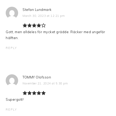
Stefan Lundmark
March 30, 2023 at 12:21 pm
Gott, men alldeles för mycket grädde. Räcker med ungefär
hälften.
REPLY
TOMMY Olofsson
November 21, 2024 at 5:38 pm
Supergott!
REPLY