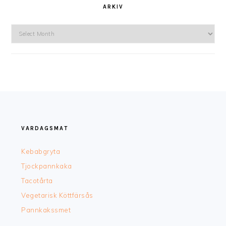
ARKIV
Arkiv
FOOTER
VARDAGSMAT
Kebabgryta
Tjockpannkaka
Tacotårta
Vegetarisk Köttfärsås
Pannkakssmet