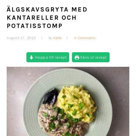
ÄLGSKAVSGRYTA MED
KANTARELLER OCH
POTATISSTOMP
August 17, 2022
by
Kalle
4 Comments
Hoppa till recept
Skriv ut recept