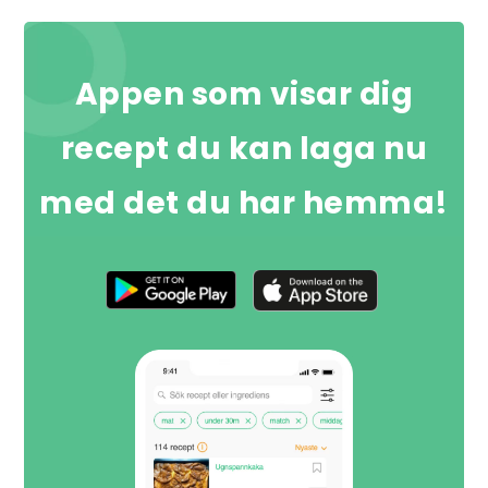
Appen som visar dig
recept du kan laga nu
med det du har hemma!