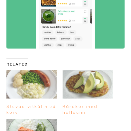
RELATED
Stuvad vitkål med
Rårakor med
korv
halloumi