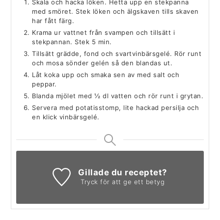
Skala och hacka löken. Hetta upp en stekpanna
med smöret. Stek löken och älgskaven tills skaven
har fått färg.
Krama ur vattnet från svampen och tillsätt i
stekpannan. Stek 5 min.
Tillsätt grädde, fond och svartvinbärsgelé. Rör runt
och mosa sönder gelén så den blandas ut.
Låt koka upp och smaka sen av med salt och
peppar.
Blanda mjölet med ½ dl vatten och rör runt i grytan.
Servera med potatisstomp, lite hackad persilja och
en klick vinbärsgelé.
Gillade du receptet?
Tryck för att ge ett betyg