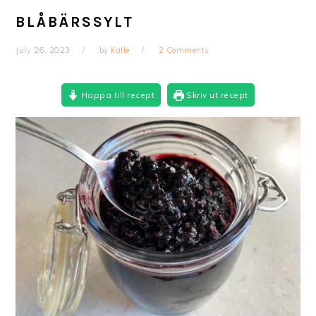
BLÅBÄRSSYLT
July 26, 2023
by
Kalle
2 Comments
Hoppa till recept
Skriv ut recept