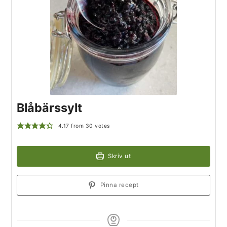
Blåbärssylt
4.17
from
30
votes
Skriv ut
Pinna recept