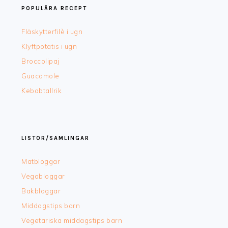
POPULÄRA RECEPT
Fläskytterfilè i ugn
Klyftpotatis i ugn
Broccolipaj
Guacamole
Kebabtallrik
LISTOR/SAMLINGAR
Matbloggar
Vegobloggar
Bakbloggar
Middagstips barn
Vegetariska middagstips barn