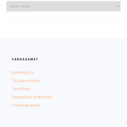
Arkiv
FOOTER
VARDAGSMAT
Kebabgryta
Tjockpannkaka
Tacotårta
Vegetarisk Köttfärsås
Pannkakssmet