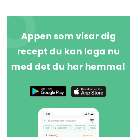
Appen som visar dig
recept du kan laga nu
med det du har hemma!