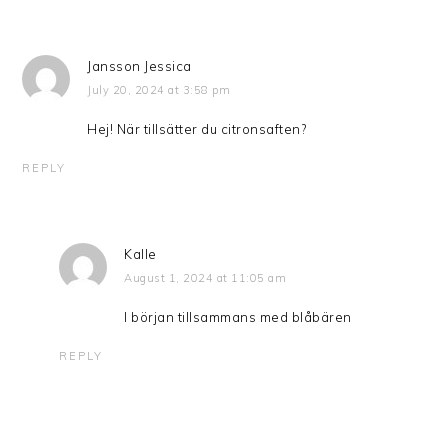
Jansson Jessica
July 20, 2024 at 3:58 pm
Hej! När tillsätter du citronsaften?
REPLY
Kalle
August 1, 2024 at 11:05 am
I början tillsammans med blåbären
REPLY