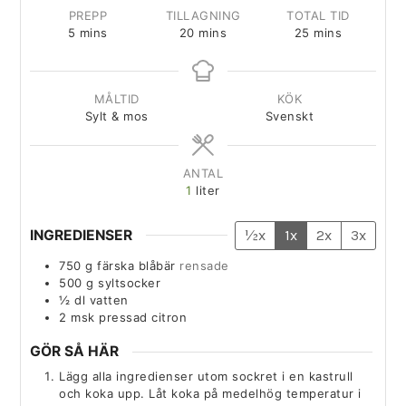
PREPP
TILLAGNING
TOTAL TID
5
mins
20
mins
25
mins
MÅLTID
KÖK
Sylt & mos
Svenskt
ANTAL
1
liter
INGREDIENSER
½x
1x
2x
3x
750
g
färska blåbär
rensade
500
g
syltsocker
½
dl
vatten
2
msk
pressad citron
GÖR SÅ HÄR
Lägg alla ingredienser utom sockret i en kastrull
och koka upp. Låt koka på medelhög temperatur i