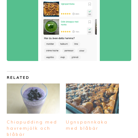
RELATED
Chiapudding med
Ugnspannkaka
havremjölk och
med blåbär
blåbär