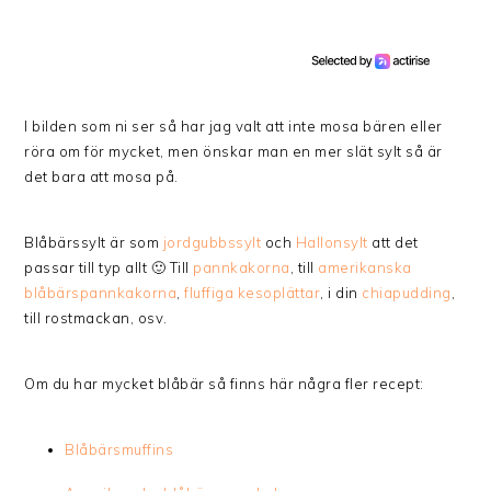
I bilden som ni ser så har jag valt att inte mosa bären eller
röra om för mycket, men önskar man en mer slät sylt så är
det bara att mosa på.
Blåbärssylt är som
jordgubbssylt
och
Hallonsylt
att det
passar till typ allt 🙂 Till
pannkakorna
, till
amerikanska
blåbärspannkakorna
,
fluffiga kesoplättar
, i din
chiapudding
,
till rostmackan, osv.
Om du har mycket blåbär så finns här några fler recept:
Blåbärsmuffins