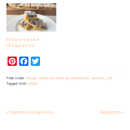
Blåbärskaka i
långpanna
Pinterest
Facebook
Twitter
Filed Under:
Recept
,
Recept baserade på ingredienser
,
Senaste
,
Sylt
Tagged With:
blåbär
Previous
Next
« Vegetarisk skagenröra
Bakpotatis »
Post:
Post: