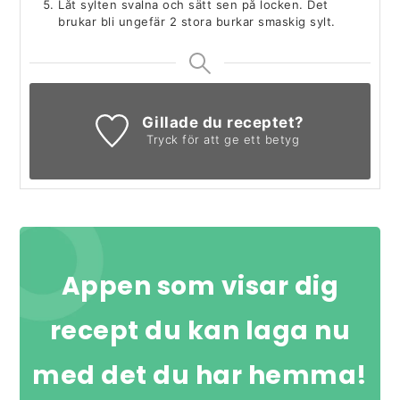
Låt sylten svalna och sätt sen på locken. Det
brukar bli ungefär 2 stora burkar smaskig sylt.
Gillade du receptet?
Tryck för att ge ett betyg
Appen som visar dig
recept du kan laga nu
med det du har hemma!