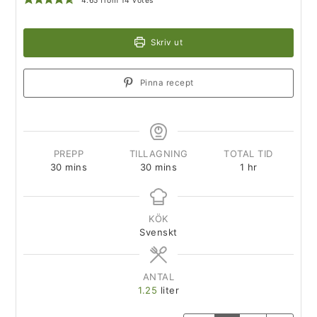
4.65
from
14
votes
Skriv ut
Pinna recept
PREPP
TILLAGNING
TOTAL TID
30
mins
30
mins
1
hr
KÖK
Svenskt
ANTAL
1.25
liter