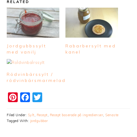
RELATED
Jordgubbssylt
Rabarbersylt med
med vanilj
kanel
Rödvinbärssylt /
rödvinbärsmarmelad
Pinterest
Facebook
Twitter
Filed Under:
Sylt
,
Recept
,
Recept baserade på ingredienser
,
Senaste
Tagged With:
jordgubbar