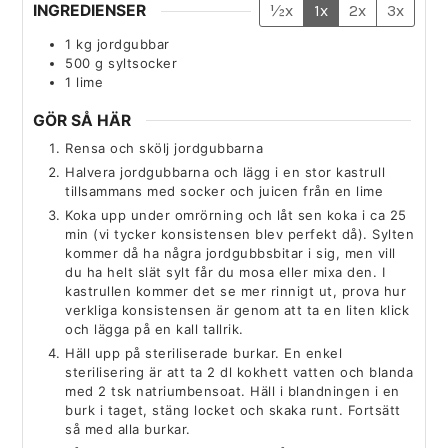
INGREDIENSER
½x
1x
2x
3x
1
kg
jordgubbar
500
g
syltsocker
1
lime
GÖR SÅ HÄR
Rensa och skölj jordgubbarna
Halvera jordgubbarna och lägg i en stor kastrull
tillsammans med socker och juicen från en lime
Koka upp under omrörning och låt sen koka i ca 25
min (vi tycker konsistensen blev perfekt då). Sylten
kommer då ha några jordgubbsbitar i sig, men vill
du ha helt slät sylt får du mosa eller mixa den. I
kastrullen kommer det se mer rinnigt ut, prova hur
verkliga konsistensen är genom att ta en liten klick
och lägga på en kall tallrik.
Häll upp på steriliserade burkar. En enkel
sterilisering är att ta 2 dl kokhett vatten och blanda
med 2 tsk natriumbensoat. Häll i blandningen i en
burk i taget, stäng locket och skaka runt. Fortsätt
så med alla burkar.