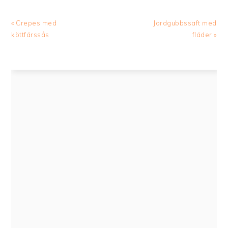
Previous
Next
« Crepes med
Jordgubbssaft med
Post:
Post:
köttfärssås
fläder »