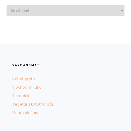
Arkiv
FOOTER
VARDAGSMAT
Kebabgryta
Tjockpannkaka
Tacotårta
Vegetarisk Köttfärsås
Pannkakssmet