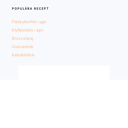
POPULÄRA RECEPT
Fläskytterfilè i ugn
Klyftpotatis i ugn
Broccolipaj
Guacamole
Kebabtallrik
LISTOR/SAMLINGAR
Matbloggar
Vegobloggar
Bakbloggar
Middagstips barn
Vegetariska middagstips barn