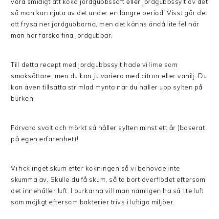
vara smidigt att koka jordgubbssaft eller jordgubbssylt av det
så man kan njuta av det under en längre period. Visst går det
att frysa ner jordgubbarna, men det känns ändå lite fel när
man har färska fina jordgubbar.
Till detta recept med jordgubbssylt hade vi lime som
smaksättare, men du kan ju variera med citron eller vanilj. Du
kan även tillsätta strimlad mynta när du häller upp sylten på
burken.
Förvara svalt och mörkt så håller sylten minst ett år (baserat
på egen erfarenhet)!
Vi fick inget skum efter kokningen så vi behövde inte
skumma av. Skulle du få skum, så ta bort överflödet eftersom
det innehåller luft. I burkarna vill man nämligen ha så lite luft
som möjligt eftersom bakterier trivs i luftiga miljöer.