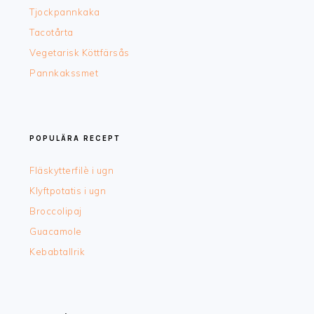
Tjockpannkaka
Tacotårta
Vegetarisk Köttfärsås
Pannkakssmet
POPULÄRA RECEPT
Fläskytterfilè i ugn
Klyftpotatis i ugn
Broccolipaj
Guacamole
Kebabtallrik