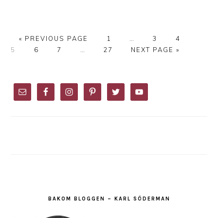
GO
PAGE
Interim
PAGE
PAGE
PAGE
«
PREVIOUS PAGE
1
…
3
4
TO
PAGE
PAGE
Interim
PAGE
pages
GO
5
6
7
…
27
NEXT PAGE »
pages
omitted
TO
omitted
PRIMARY
SIDEBAR
BAKOM BLOGGEN – KARL SÖDERMAN