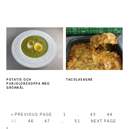
POTATIS OCH
TACOLASAGNE
PURJOLÖKSSOPPA MED
GRÖNKÅL
GO
PAGE
Interim
PAGE
PAGE
«
PREVIOUS PAGE
1
…
43
44
PAGE
TO
PAGE
PAGE
Interim
PAGE
pages
GO
45
46
47
…
51
NEXT PAGE
pages
omitted
TO
»