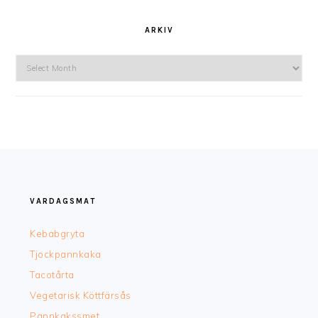
ARKIV
Arkiv
FOOTER
VARDAGSMAT
Kebabgryta
Tjockpannkaka
Tacotårta
Vegetarisk Köttfärsås
Pannkakssmet