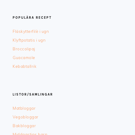
POPULÄRA RECEPT
Fläskytterfilè i ugn
Klyftpotatis i ugn
Broccolipaj
Guacamole
Kebabtallrik
LISTOR/SAMLINGAR
Matbloggar
Vegobloggar
Bakbloggar
Middagstips barn