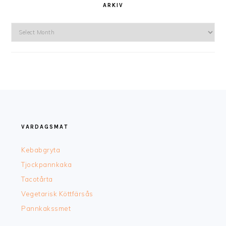
ARKIV
Arkiv
FOOTER
VARDAGSMAT
Kebabgryta
Tjockpannkaka
Tacotårta
Vegetarisk Köttfärsås
Pannkakssmet