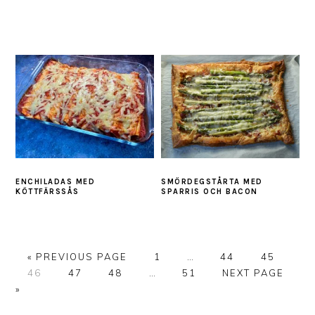
ENCHILADAS MED
SMÖRDEGSTÅRTA MED
KÖTTFÄRSSÅS
SPARRIS OCH BACON
GO
PAGE
Interim
PAGE
PAGE
«
PREVIOUS PAGE
1
…
44
45
PAGE
TO
PAGE
PAGE
Interim
PAGE
pages
GO
46
47
48
…
51
NEXT PAGE
pages
omitted
TO
»
omitted