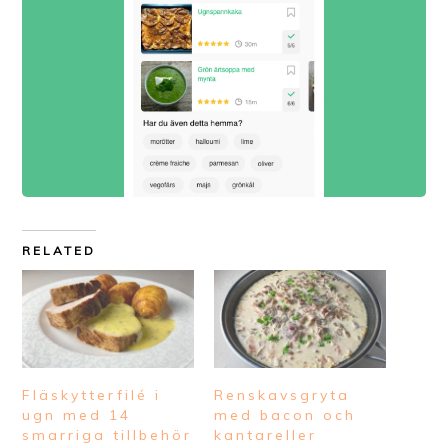
RELATED
Fläskytterfilé i
Renskavsgryta
ugn med 14
med bacon och
smarriga tillbehör
kantareller