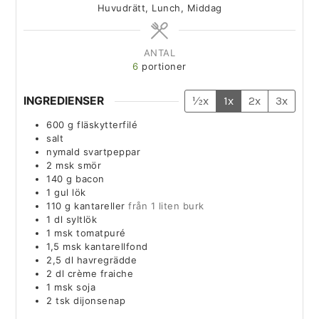
Huvudrätt, Lunch, Middag
ANTAL
6
portioner
INGREDIENSER
½x
1x
2x
3x
600
g
fläskytterfilé
salt
nymald svartpeppar
2
msk
smör
140
g
bacon
1
gul lök
110
g
kantareller
från 1 liten burk
1
dl
syltlök
1
msk
tomatpuré
1,5
msk
kantarellfond
2,5
dl
havregrädde
2
dl
crème fraiche
1
msk
soja
2
tsk
dijonsenap