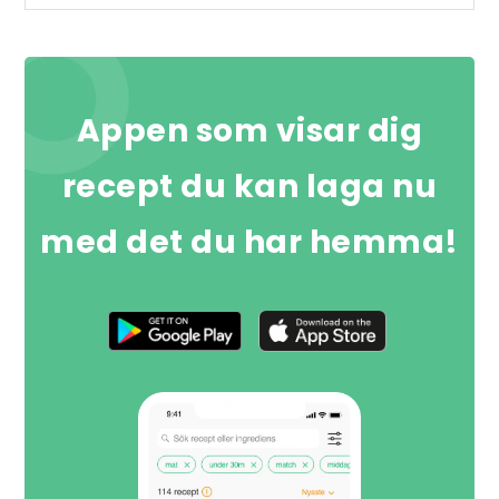
Appen som visar dig
recept du kan laga nu
med det du har hemma!