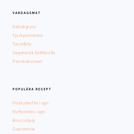
FOOTER
VARDAGSMAT
Kebabgryta
Tjockpannkaka
Tacotårta
Vegetarisk Köttfärsås
Pannkakssmet
POPULÄRA RECEPT
Fläskytterfilè i ugn
Klyftpotatis i ugn
Broccolipaj
Guacamole