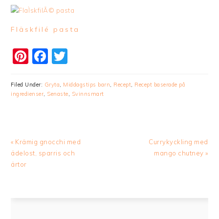
Fläskfilé pasta
Pinterest
Facebook
Twitter
Filed Under:
Gryta
,
Middagstips barn
,
Recept
,
Recept baserade på
ingredienser
,
Senaste
,
Svinnsmart
Previous
Next
« Krämig gnocchi med
Currykyckling med
Post:
Post:
ädelost, sparris och
mango chutney »
ärtor