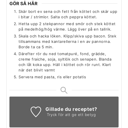
GÖR SÅ HÄR
Skär bort ev sena och fett från köttet och skär upp
i bitar / strimlor. Salta och peppra köttet.
Hetta upp 2 stekpannor med smör och stek köttet
på medelhög/hög värme. Lägg över på en tallrik.
Skala och hacka löken. Klipp/skiva upp bacon. Stek
tillsammans med kantarellerna i en av pannorna.
Borde ta ca 5 min.
Därefter rör du ned tomatpuré, fond, grädde,
creme fraiche, soja, syltlök och senapen. Blanda
och låt koka upp. Häll i köttet och rör runt. Klart
när det blivit varmt
Servera med pasta, ris eller potatis
Gillade du receptet?
Tryck för att ge ett betyg